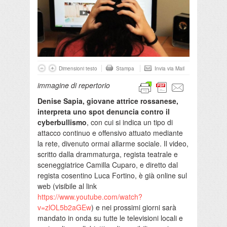
Dimensioni testo
Stampa
Invia via Mail
immagine di repertorio
Denise Sapia, giovane attrice rossanese,
interpreta uno spot denuncia contro il
cyberbullismo
, con cui si indica un tipo di
attacco continuo e offensivo attuato mediante
la rete, divenuto ormai allarme sociale. Il video,
scritto dalla drammaturga, regista teatrale e
sceneggiatrice Camilla Cuparo, e diretto dal
regista cosentino Luca Fortino, è già online sul
web (visibile al link
https://www.youtube.com/watch?
v=zlOL5b2aGEw
) e nei prossimi giorni sarà
mandato in onda su tutte le televisioni locali e