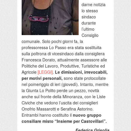
darne notizia
lo stesso
sindaco
durante
l’ultimo
Consiglio
comunale. Solo pochi giorni fa, la
professoressa Lo Passo era stata sostituita
sulla poltrona di vicesindaco dalla consigliera
Francesca Dorato, attualmente assessore alle
Politiche del Lavoro, Produttive, Turistiche ed
Agricole
[LEGGI]
.
Le dimissioni, irrevocabili,
per motivi personali,
sono state protocollate
nel pomeriggio di ieri (giovedì). Intanto, mentre
la Giunta Lo Polito perde un pezzo, novità
anche sul fronte della Minoranza, con le Liste
Civiche che vedono l’uscita dei consiglieri
Onofrio Massarotti e Serafina Astorino.
Entrambi hanno costituito il
nuovo gruppo
consiliare misto “Insieme per Castovillari”.
Federica Grisolia