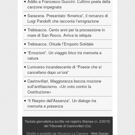
Addio a Francesco Guccini. L’ultimo poeta della
canzone impegnata
Saracena. Presentato “America”, il romanzo di
Luigi Pandolfi che racconta l’emigrazione
Trebisacce. Cento anni per la processione in
mare di San Rocco. Arriva la reliquia
Trebisacce. Chiude l’Emporio Solidale
“Emozioni”. Un viaggio lirico tra memoria e
natura
L’universo incandescente di “Poesie che si
cancellano dopo un’ora”
Castrovillari, Maggioranza boccia mozione
sull’antifascismo. «Un voto contro la
Costituzione»
“Il Respiro dell’Assenza”. Un dialogo tra
memoria e presenza
Testata giornalistica iscritta nel registro Stampa (n. 2/2015)
del Tribunale di Castrovillari (Cs)
Diretto e prodotto da Vincenzo La Camera
- Web Design