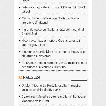
grave
Zelensky risponde a Trump: 'Ci faremo i missili
da soli'
'Controlli alle frontiere con l'Italia', arriva la
ritorsione di Madrid
Il grande caldo sull'Italia, allerta per incendi al
Centro Sud
Nicola picchiato a morte a Cervia, arrestati
quattro giovanissimi
Il governo ricorda Marcinelle, 'non c'è spazio per
chi sfrutta i lavoratori'
Antitrust, rimborsi e sconti per 30 milioni di euro
per skipass in Veneto e Trentino
PAESE24
Oriolo. Il teatro La Portella ospita “Il respiro
della terra” del collettivo 365
Cerchiara. “Melodie sotto le stelle” al Santuario
Madonna delle Armi