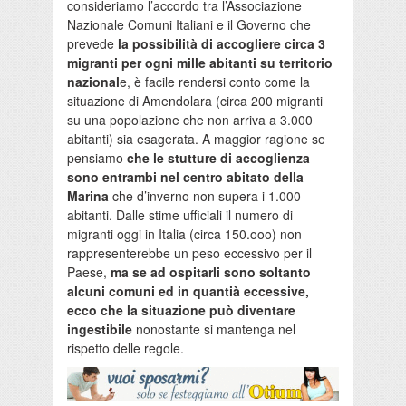
consideriamo l’accordo tra l’Associazione
Nazionale Comuni Italiani e il Governo che
prevede
la possibilità di accogliere circa 3
migranti per ogni mille abitanti su territorio
nazional
e, è facile rendersi conto come la
situazione di Amendolara (circa 200 migranti
su una popolazione che non arriva a 3.000
abitanti) sia esagerata. A maggior ragione se
pensiamo
che le stutture di accoglienza
sono entrambi nel centro abitato della
Marina
che d’inverno non supera i 1.000
abitanti. Dalle stime ufficiali il numero di
migranti oggi in Italia (circa 150.ooo) non
rappresenterebbe un peso eccessivo per il
Paese,
ma se ad ospitarli sono soltanto
alcuni comuni ed in quantià eccessive,
ecco che la situazione può diventare
ingestibile
nonostante si mantenga nel
rispetto delle regole.