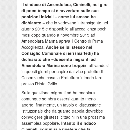
Il sindaco di Amendolara, Ciminelli, nel giro
di poco tempo si è ravveduto sulle sue
posizioni iniziali – come lui stesso ha
dichiarato –
che lo vedevano intransigente nel
giugno 2015 e disponibile all’accoglienza pochi
mesi dopo quando a novembre 2015 ad
Amendolara Marina apriva il Centro di Prima
Accoglienza.
Anche se lui stesso nel
Consiglio Comunale di ieri (martedì) ha
dichiarato che «duecento migranti ad
Amendolara Marina sono troppi»
, attivandosi
in questi giorni per capire dal vice prefetto di
Cosenza che cosa la Prefettura intenda fare
presso l’Hotel Grillo.
Sulla questione migranti ad Amendolara
comunque sembra essersi quanto meno
aperto, finalmente, un tavolo di discussione
istituzionale che da quanto trapela dovrebbe
coinvolgere gli stessi cittadini in una prossima
assemblea popolare.
Intanto il sindaco
Ciminelli continua a ripetere che la