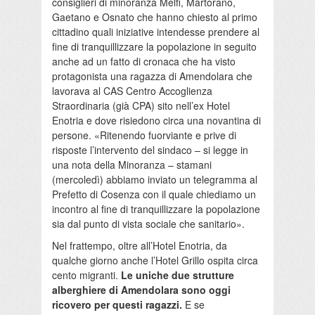
consiglieri di minoranza Melfi, Martorano,
Gaetano e Osnato che hanno chiesto al primo
cittadino quali iniziative intendesse prendere al
fine di tranquillizzare la popolazione in seguito
anche ad un fatto di cronaca che ha visto
protagonista una ragazza di Amendolara che
lavorava al CAS Centro Accoglienza
Straordinaria (già CPA) sito nell’ex Hotel
Enotria e dove risiedono circa una novantina di
persone. «Ritenendo fuorviante e prive di
risposte l’intervento del sindaco – si legge in
una nota della Minoranza – stamani
(mercoledì) abbiamo inviato un telegramma al
Prefetto di Cosenza con il quale chiediamo un
incontro al fine di tranquillizzare la popolazione
sia dal punto di vista sociale che sanitario».
Nel frattempo, oltre all’Hotel Enotria, da
qualche giorno anche l’Hotel Grillo ospita circa
cento migranti.
Le uniche due strutture
alberghiere di Amendolara sono oggi
ricovero per questi ragazzi.
E se