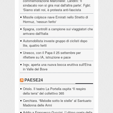
commemorazione Marcinelle'. Landini: 'Il
sindacato non si gira mai dall'altra parte'. Fgbt:
'Siamo stati noi, è protesta anti-fascista
Missile colpisce nave Emirati nello Stretto di
Hormuz, 'nessun ferito'
Spagna, controlli a campione sui viaggiatori che
arrivano dall'Italia
Automobilista investe gruppo di ciclisti dopo
lite, quattro feriti
Unesco, con il Papa il 25 settembre per
riflettere su IA, istruzione e pace
Ingv, aperta una nuova bocca eruttiva sull'Etna
in Valle del Bove
PAESE24
Oriolo. Il teatro La Portella ospita “Il respiro
della terra” del collettivo 365
Cerchiara. “Melodie sotto le stelle” al Santuario
Madonna delle Armi
Addio a Francesco Guccini. L’ultimo poeta della