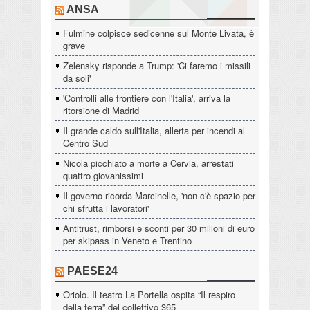
ANSA
Fulmine colpisce sedicenne sul Monte Livata, è
grave
Zelensky risponde a Trump: 'Ci faremo i missili
da soli'
'Controlli alle frontiere con l'Italia', arriva la
ritorsione di Madrid
Il grande caldo sull'Italia, allerta per incendi al
Centro Sud
Nicola picchiato a morte a Cervia, arrestati
quattro giovanissimi
Il governo ricorda Marcinelle, 'non c'è spazio per
chi sfrutta i lavoratori'
Antitrust, rimborsi e sconti per 30 milioni di euro
per skipass in Veneto e Trentino
PAESE24
Oriolo. Il teatro La Portella ospita “Il respiro
della terra” del collettivo 365