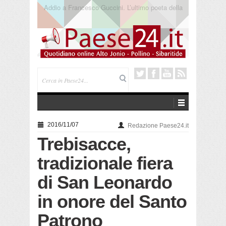
Saracena. Presentato “America”, il romanzo di Luigi
Pandolfi che racconta l’emigrazione
2016/11/07
Redazione Paese24.it
Trebisacce,
tradizionale fiera
di San Leonardo
in onore del Santo
Patrono