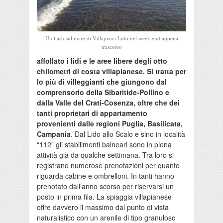
Un flash sul mare di Villapiana Lido nel week end appena
trascorso
affollato i lidi e le aree libere degli otto
chilometri di costa villapianese. Si tratta per
lo più di villeggianti che giungono dal
comprensorio della Sibaritide-Pollino e
dalla Valle del Crati-Cosenza, oltre che dei
tanti proprietari di appartamento
provenienti dalle regioni Puglia, Basilicata,
Campania
. Dal Lido allo Scalo e sino in località
“112” gli stabilimenti balneari sono in piena
attività già da qualche settimana. Tra loro si
registrano numerose prenotazioni per quanto
riguarda cabine e ombrelloni. In tanti hanno
prenotato dall’anno scorso per riservarsi un
posto in prima fila. La spiaggia villapianese
offre davvero il massimo dal punto di vista
naturalistico con un arenile di tipo granuloso