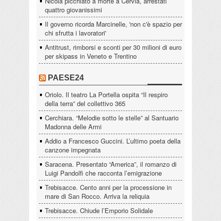
Nicola picchiato a morte a Cervia, arrestati
quattro giovanissimi
Il governo ricorda Marcinelle, 'non c'è spazio per
chi sfrutta i lavoratori'
Antitrust, rimborsi e sconti per 30 milioni di euro
per skipass in Veneto e Trentino
PAESE24
Oriolo. Il teatro La Portella ospita “Il respiro
della terra” del collettivo 365
Cerchiara. “Melodie sotto le stelle” al Santuario
Madonna delle Armi
Addio a Francesco Guccini. L’ultimo poeta della
canzone impegnata
Saracena. Presentato “America”, il romanzo di
Luigi Pandolfi che racconta l’emigrazione
Trebisacce. Cento anni per la processione in
mare di San Rocco. Arriva la reliquia
Trebisacce. Chiude l’Emporio Solidale