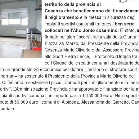
territorio della provincia di
Cosenza che beneficeranno dei finanziament
il miglioramento
e la messa in sicurezza degli
impianti sportivi comunali tra questi
ben sette
collocati nell’Alto Jonio cosentino
. E’ stato, i
firmato nei giorni scorsi, nella sala della Giunta 
Piazza XV Marzo, dal Presidente della Provincia
Cosenza Mario Oliverio e dall’Assessore Provinc
allo Sport Pietro Lecce, il Protocollo d’Intesa fra 
ed i Sindaci delle realtà comunali destinatarie de
o un grande sforzo economico per dotare il territorio di strutture sport
a norma – ha sostenuto il Presidente della Provincia Mario Oliverio nel
ci. Ci teniamo a sostenere i piccoli Comuni per il miglioramento e la mes
portivi”. L’Amministrazione Provinciale ha approvato e finanziato per la
mpianti sportivi comunali un importo pari a 1.150.000 euro. Nello specif
buto di 50.000 euro i comuni di Albidona, Alessandria del Carretto, Ca
periale.