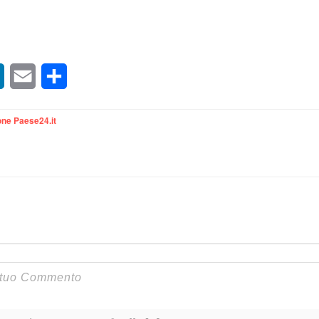
sApp
LinkedIn
Email
Condividi
ne Paese24.it