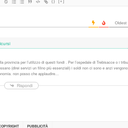
{}
[+]
Oldest
icursi
 provincia per l’utilizzo di questi fondi . Per l’ospedale di Trebisacce o i tribu
ossano (direi servizi un filino più essenziali) i soldi non ci sono e anzi vengono
economia. non posso che applaudire…
Rispondi
COPYRIGHT
PUBBLICITÀ