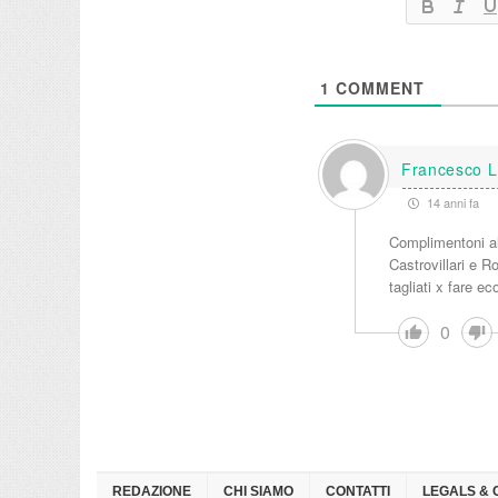
1
COMMENT
Francesco L
14 anni fa
Complimentoni alla
Castrovillari e R
tagliati x fare 
0
REDAZIONE
CHI SIAMO
CONTATTI
LEGALS & 