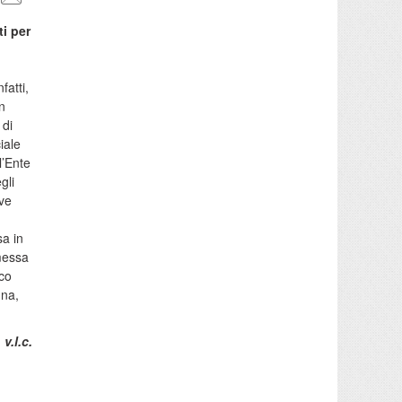
i per
nfatti,
in
 di
iale
l’Ente
gli
ive
sa in
 messa
ico
nna,
v.l.c.