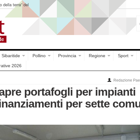
o della terra” del
Sibaritide
Pollino
Provincia
Regione
Sport
rative 2026
Redazione Paes
apre portafogli per impianti
Finanziamenti per sette com