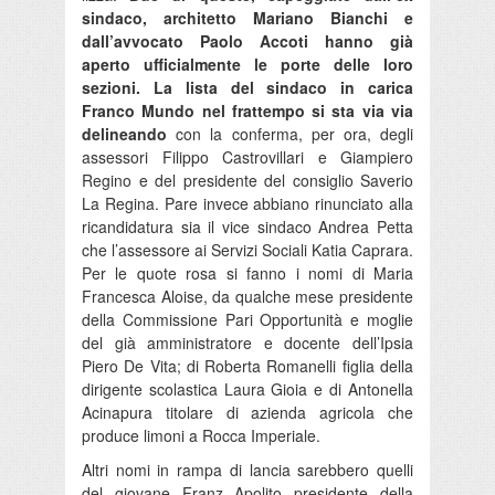
sindaco, architetto Mariano Bianchi e
dall’avvocato Paolo Accoti hanno già
aperto ufficialmente le porte delle loro
sezioni. La lista del sindaco in carica
Franco Mundo nel frattempo si sta via via
delineando
con la conferma, per ora, degli
assessori Filippo Castrovillari e Giampiero
Regino e del presidente del consiglio Saverio
La Regina. Pare invece abbiano rinunciato alla
ricandidatura sia il vice sindaco Andrea Petta
che l’assessore ai Servizi Sociali Katia Caprara.
Per le quote rosa si fanno i nomi di Maria
Francesca Aloise, da qualche mese presidente
della Commissione Pari Opportunità e moglie
del già amministratore e docente dell’Ipsia
Piero De Vita; di Roberta Romanelli figlia della
dirigente scolastica Laura Gioia e di Antonella
Acinapura titolare di azienda agricola che
produce limoni a Rocca Imperiale.
Altri nomi in rampa di lancia sarebbero quelli
del giovane Franz Apolito presidente della