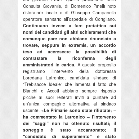
Consulta Giovanile, di Domenico Pinelli noto
ristoratore locale e di Giuseppe Campanella
operatore sanitario all’ospedale di Corigliano.
Continuano invece a fare pretattica sui
nomi dei candidati gli altri schieramenti che
comunque pare non abbiano rinunciato a
trovare, seppure in extremis, un accordo
teso ad accrescere la possibilità di
contrastare la riconferma degli
amministratori in carica.
A questo proposito
registriamo l’intervento della dottoressa
Loredana Latronico, candidata sindaco di
“Trebisacce Ideale” che lamenta il fatto che
Bianchi e Accoti abbiano sempre risposto
picche ai suoi reiterati inviti a puntare ad
un’unica compagine alternativa al sindaco
uscente.
«Le Primarie sono state rifiutate; –
ha commentato la Latronico – l’intervento
dei “saggi” non ha ottenuto risultati; il
sorteggio è stato accantonato; il
“candidato di superamento” è stato