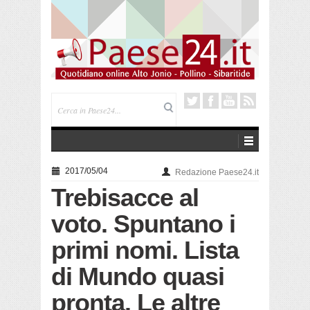
Trebisacce. Cento anni per la processione in mare
di San Rocco. Arriva la reliquia
2017/05/04
Redazione Paese24.it
Trebisacce al
voto. Spuntano i
primi nomi. Lista
di Mundo quasi
pronta. Le altre