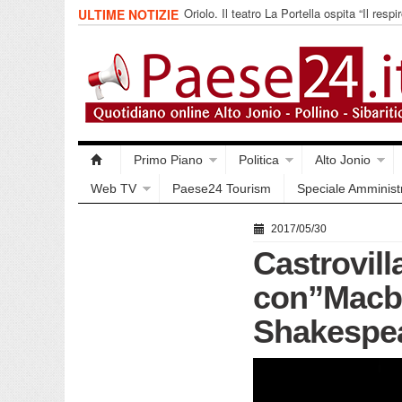
Oriolo. Il teatro La Portella ospita “Il respir
ULTIME NOTIZIE
collettivo 365
Primo Piano
Politica
Alto Jonio
Web TV
Paese24 Tourism
Speciale Amminist
2017/05/30
Castrovilla
con”Macbet
Shakespea