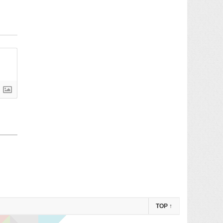
TOP
↑