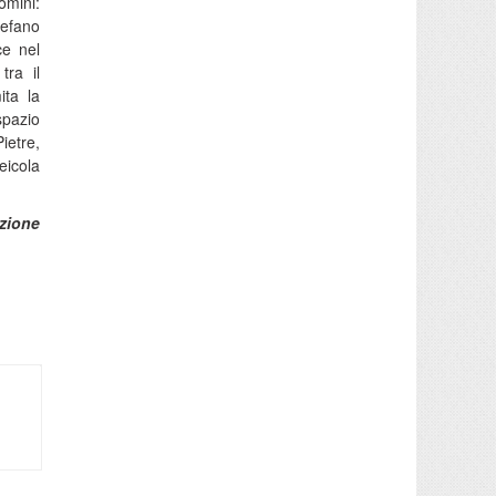
omini:
tefano
ce nel
tra il
ita la
spazio
ietre,
eicola
zione