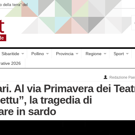
o della terra” del
Sibaritide
Pollino
Provincia
Regione
Sport
rative 2026
Redazione Paes
ri. Al via Primavera dei Teat
tu”, la tragedia di
re in sardo