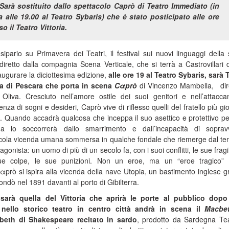
. Sarà sostituito dallo spettacolo Caprò di Teatro Immediato (in
alle 19.00 al Teatro Sybaris) che è stato posticipato alle ore
o il Teatro Vittoria.
sipario su Primavera dei Teatri, il festival sui nuovi linguaggi della
retto dalla compagnia Scena Verticale, che si terrà a Castrovillari 
augurare la diciottesima edizione,
alle ore 19 al Teatro Syba­­­­­­­­ris, sarà
a di Pescara che porta in scena
Cαprò
di Vincenzo Mambella, dir
Oliva. Cresciuto nell’amore ostile dei suoi genitori e nell’attacc
senza di sogni e desideri, Caprò vive di riflesso quelli del fratello più g
e. Quando accadrà qualcosa che inceppa il suo asettico e protettivo p
fuga lo soccorrerà dallo smarrimento e dall’incapacità di soprav
ccola vicenda umana sommersa in qualche fondale che riemerge dal te
onista: un uomo di più di un secolo fa, con i suoi conflitti, le sue fragil
sue colpe, le sue punizioni. Non un eroe, ma un “eroe tragico”
rò si ispira alla vicenda della nave Utopia, un bastimento inglese g
fondò nel 1891 davanti al porto di Gibilterra.
 sarà quella del Vittoria che aprirà le porte al pubblico dopo 
1 nello storico teatro in centro città andrà in scena il
Macbe
cbeth di Shakespeare recitato in sardo
, prodotto da Sardegna Te