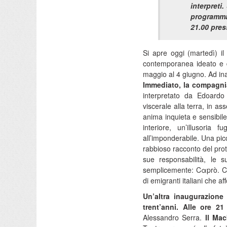
interpreti
programma 
21.00 press
Si apre oggi (martedì) il 
contemporanea ideato e di
maggio al 4 giugno. Ad in
Immediato, la compagni
interpretato da Edoardo 
viscerale alla terra, in as
anima inquieta e sensibil
interiore, un’illusoria 
all’imponderabile. Una pi
rabbioso racconto del protag
sue responsabilità, le 
semplicemente: Cαprò. Cαp
di emigranti italiani che af
Un’altra inaugurazione
trent’anni. Alle ore 2
Alessandro Serra.
Il Ma