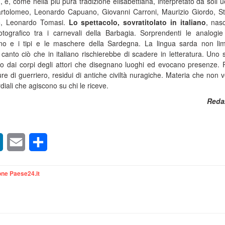
)
, e, come nella più pura tradizione elisabettiana, interpretato da soli u
artolomeo, Leonardo Capuano, Giovanni Carroni, Maurizio Giordo, S
o, Leonardo Tomasi.
Lo spettacolo, sovratitolato in italiano
, nas
tografico tra i carnevali della Barbagia. Sorprendenti le analogie 
o e i tipi e le maschere della Sardegna. La lingua sarda non lim
canto ciò che in italiano rischierebbe di scadere in letteratura. Uno 
to dai corpi degli attori che disegnano luoghi ed evocano presenze. P
ure di guerriero, residui di antiche civiltà nuragiche. Materia che non v
rdiali che agiscono su chi le riceve.
Reda
sApp
LinkedIn
Email
Condividi
ne Paese24.it