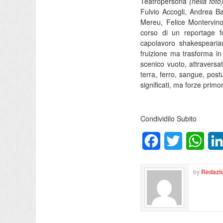
Teatropersona
(nella foto
Fulvio Accogli, Andrea B
Mereu, Felice Montervin
corso di un reportage fo
capolavoro shakespearian
fruizione ma trasforma in 
scenico vuoto, attraversa
terra, ferro, sangue, post
significati, ma forze primo
Condividilo Subito
Facebook
Twitter
What
by
Redazio