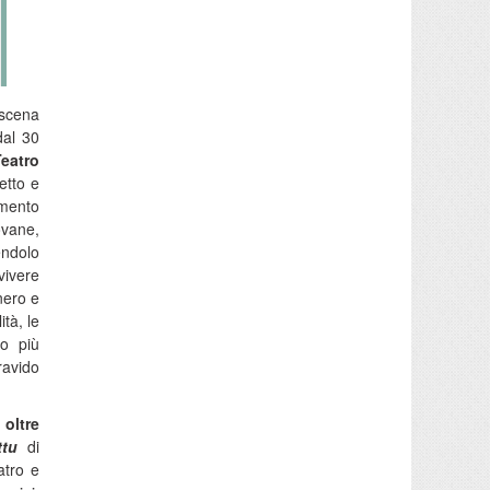
 scena
dal 30
 Teatro
etto e
amento
iovane,
endolo
vivere
nero e
ità, le
 o più
ravido
oltre
ttu
di
atro e