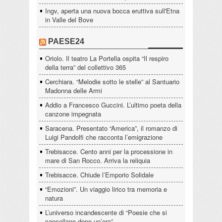
Ingv, aperta una nuova bocca eruttiva sull'Etna
in Valle del Bove
PAESE24
Oriolo. Il teatro La Portella ospita “Il respiro
della terra” del collettivo 365
Cerchiara. “Melodie sotto le stelle” al Santuario
Madonna delle Armi
Addio a Francesco Guccini. L’ultimo poeta della
canzone impegnata
Saracena. Presentato “America”, il romanzo di
Luigi Pandolfi che racconta l’emigrazione
Trebisacce. Cento anni per la processione in
mare di San Rocco. Arriva la reliquia
Trebisacce. Chiude l’Emporio Solidale
“Emozioni”. Un viaggio lirico tra memoria e
natura
L’universo incandescente di “Poesie che si
cancellano dopo un’ora”