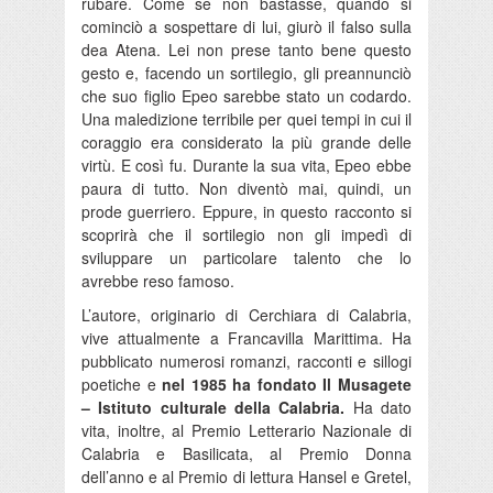
rubare. Come se non bastasse, quando si
cominciò a sospettare di lui, giurò il falso sulla
dea Atena. Lei non prese tanto bene questo
gesto e, facendo un sortilegio, gli preannunciò
che suo figlio Epeo sarebbe stato un codardo.
Una maledizione terribile per quei tempi in cui il
coraggio era considerato la più grande delle
virtù. E così fu. Durante la sua vita, Epeo ebbe
paura di tutto. Non diventò mai, quindi, un
prode guerriero. Eppure, in questo racconto si
scoprirà che il sortilegio non gli impedì di
sviluppare un particolare talento che lo
avrebbe reso famoso.
L’autore, originario di Cerchiara di Calabria,
vive attualmente a Francavilla Marittima. Ha
pubblicato numerosi romanzi, racconti e sillogi
poetiche e
nel 1985 ha fondato Il Musagete
– Istituto culturale della Calabria.
Ha dato
vita, inoltre, al Premio Letterario Nazionale di
Calabria e Basilicata, al Premio Donna
dell’anno e al Premio di lettura Hansel e Gretel,