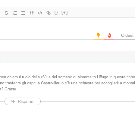
{}
[+]
Oldest
en chiaro il ruolo della 2Villa del sorriso2 di Momntalto Uffugo in questa richi
o trasferire gli ospiti a Castrivillari o c’è una richiesta per accoglierli a monta
ra? Grazie
Rispondi