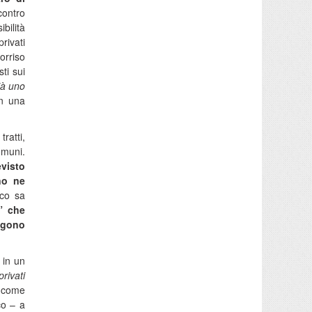
contro
ibilità
rivati
orriso
ti sui
ià uno
in una
ratti,
omuni.
evisto
no ne
aco sa
a”
che
ngono
 in un
privati
, come
co – a