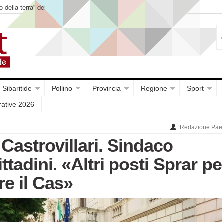
o della terra” del
Sibaritide
Pollino
Provincia
Regione
Sport
rative 2026
Redazione Paes
 Castrovillari. Sindaco
ttadini. «Altri posti Sprar pe
e il Cas»