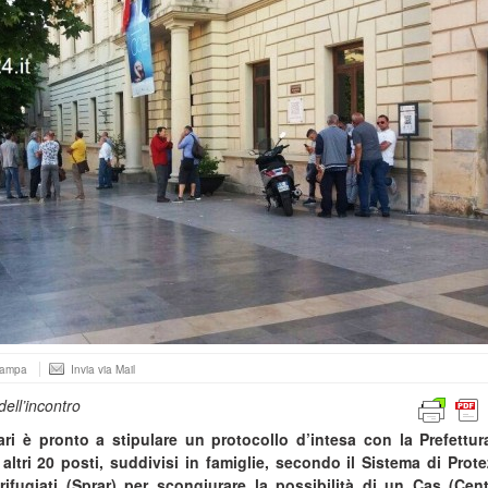
tampa
Invia via Mail
dell’incontro
ari è pronto a stipulare un protocollo d’intesa con la Prefettu
 altri 20 posti, suddivisi in famiglie, secondo il Sistema di Prot
rifugiati (Sprar)
per scongiurare la possibilità di un Cas (Cent