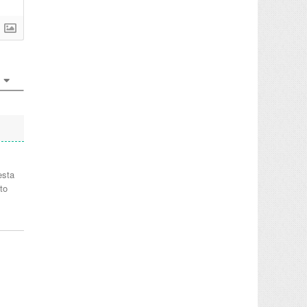
esta
lto