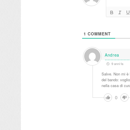
1
COMMENT
Andrea
9 anni fa
Salve. Non mi è b
del bando: voglion
nella casa di cu
0