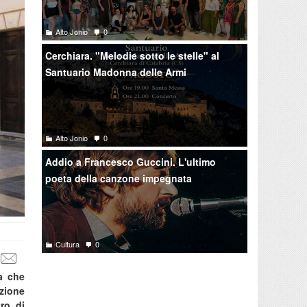
Alto Jonio
0
Cerchiara. "Melodie sotto le stelle" al
Santuario Madonna delle Armi
Alto Jonio
0
Addio a Francesco Guccini. L'ultimo
poeta della canzone impegnata
Cultura
0
ra che
ezione
ro di