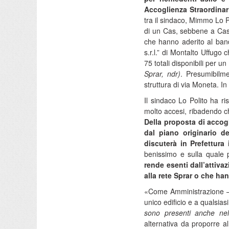
Accoglienza Straordinari
tra il sindaco, Mimmo Lo Pol
di un Cas, sebbene a Castro
che hanno aderito al bando
s.r.l.” di Montalto Uffugo 
75 totali disponibili per u
Sprar, ndr)
. Presumibilme
struttura di via Moneta. In
Il sindaco Lo Polito ha ri
molto accesi, ribadendo ch
Della proposta di accog
dal piano originario d
discuterà in Prefettura 
benissimo e sulla quale 
rende esenti dall’attiva
alla rete Sprar o che han
«Come Amministrazione – h
unico edificio e a qualsias
sono presenti anche nell
alternativa da proporre a