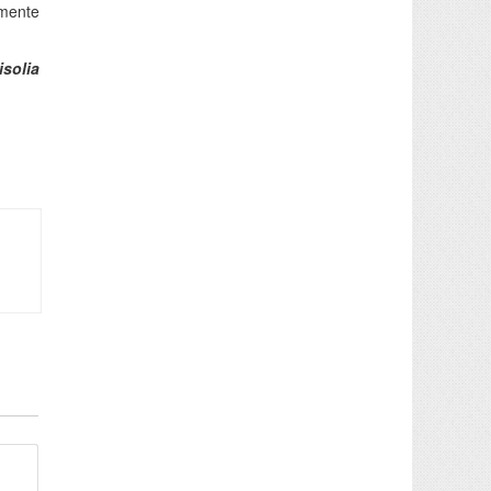
amente
isolia