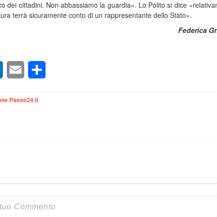
co dei cittadini. Non abbassiamo la guardia». Lo Polito si dice «relativ
ttura terrà sicuramente conto di un rappresentante dello Stato».
Federica Gr
sApp
LinkedIn
Email
Condividi
ne Paese24.it