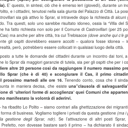
a).
E’ questo, in sintesi, ciò che è emerso ieri (giovedì), durante un in
ito, e i cittadini, tenutosi nella sala giunta del Palazzo di Città. La poss
villari sia già attivo lo Sprar, si intravede dopo la richiesta di alcuni p
. Tra questi, solo uno sarebbe risultato idoneo, ossia la “Villa del S
che ha fatto richiesta non solo per il Comune di Castrovillari (per 25 pos
n Cas) ma anche per altre città, tra cui Trebisacce
(dove anche qui c’è g
nte gli ospiti dovrebbero essere accolti – qualora fosse idonea – 
 realtà, però, potrebbero essere collocati in qualsiasi luogo della città.
sposto a tutte le domande dei cittadini durante un incontro dai toni, a t
e lo Sprar dà maggiori garanzie di tutela, sia per gli ospiti che per i c
liere altre 20 persone così da raggiungere il numero massimo pr
ello Sprar (che è di 40) e scongiurare il Cas, il primo cittadi
il prossimo martedì alle ore 16.
Tenendo conto, cosa che il sind
punta in maniera decisa, che esiste
una”clausola di salvaguardi
zione di
“
ulteriori forme di accoglienza
”
quei Comuni che apparte
no manifestato la volontà di aderirvi.
a ribadito Lo Polito – siamo contrari alla ghettizzazione dei migranti
i forma di business. Vogliamo togliere i privati da questa gestione
(ma i 
a gestione degli Sprar, ndr)
. Se l’attivazione di altri posti Sprar
l Prefetto, non dovesse bastare sarò il primo – ha dichiarato il sinda