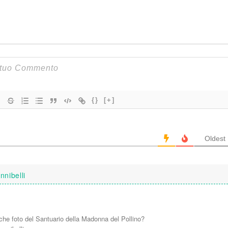
DSCN1273
DSCN1271
DSCN1269
DSCN1268
DSCN1254
DSCN1253
DSCN1244
DSCN1242
DSCN1229
6
5
4
3
2
1
{}
[+]
Oldest
nibelli
che foto del Santuario della Madonna del Pollino?