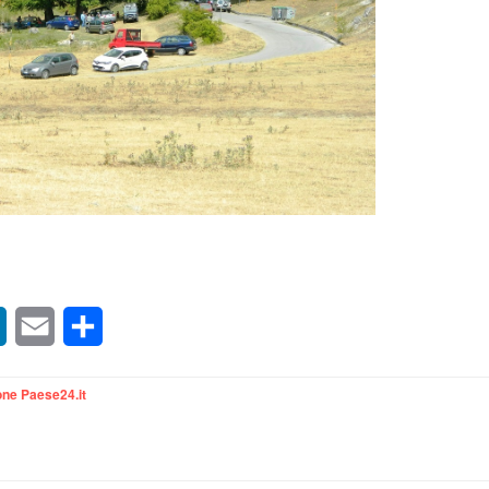
DSCN1274
sApp
LinkedIn
Email
Condividi
ne Paese24.it