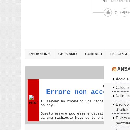
Prof. Domenico I
0
REDAZIONE
CHI SIAMO
CONTATTI
LEGALS & 
ANS
Addio a
Caldo e a
Nella tra
L'agrico
direttor
È vero c
mozzare