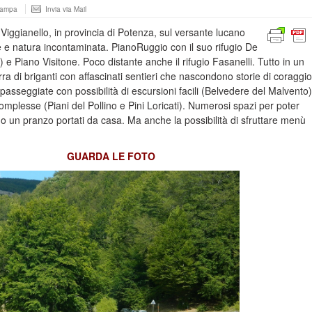
tampa
Invia via Mail
e
Viggianello
, in provincia di Potenza, sul versante lucano
ce e natura incontaminata.
PianoRuggio
con il suo rifugio De
 e Piano Visitone. Poco distante anche il rifugio Fasanelli. Tutto in un
ra di briganti con affascinati sentieri che nascondono storie di coraggio
passeggiate con possibilità di
escursioni
facili (Belvedere del Malvento)
mplesse (Piani del Pollino e Pini Loricati). Numerosi spazi per poter
 un pranzo portati da casa. Ma anche la possibilità di sfruttare menù
GUARDA LE FOTO