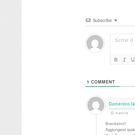
Subscribe
5
1
COMMENT
Domenico Ian
8 anni fa
Bravissimi!!
Aggiungerei qual