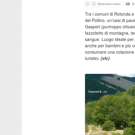
Dimensioni testo
S
Tra i comuni di
Rotonda
del Pollino, un’oasi di pa
Gasperi (purtroppo chiuso)
fazzoletto di
montagna, ter
sangue.
Luogo ideale per 
anche per bambini e più co
consumare una colazione o
turistici.
(vlc)