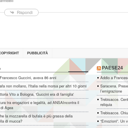
annibelli
Rispondi
COPYRIGHT
PUBBLICITÀ
A
PAESE24
 Francesco Guccini, aveva 86 anni
Addio a Francesc
fa non mollano, l'Italia nella morsa per altri 10 giorni
Saracena. Presen
l’emigrazione
ttoria Vito a Bologna, 'Guccini era di famiglia'
Trebisacce. Cent
ltura tra erogazioni e legalità, ad ANSAIncontra il
reliquia
e di Agea
Trebisacce. Chiu
he la mozzarella di bufala è più grassa della
lla di mucca?
“Emozioni”. Un v