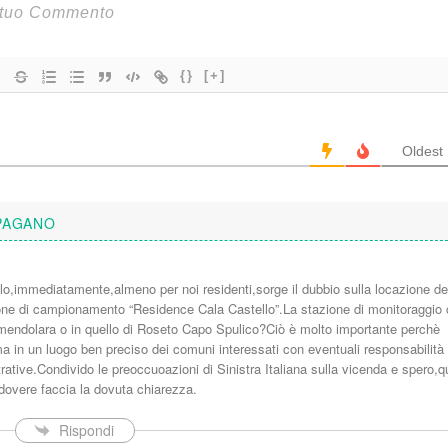
{}
[+]
Oldest
PAGANO
lo,immediatamente,almeno per noi residenti,sorge il dubbio sulla locazione de
one di campionamento “Residence Cala Castello”.La stazione di monitoraggio
endolara o in quello di Roseto Capo Spulico?Ciò è molto importante perchè
ma in un luogo ben preciso dei comuni interessati con eventuali responsabilità
rative.Condivido le preoccuoazioni di Sinistra Italiana sulla vicenda e spero,
 dovere faccia la dovuta chiarezza.
Rispondi