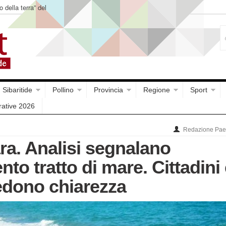
o della terra” del
Sibaritide
Pollino
Provincia
Regione
Sport
rative 2026
Redazione Paes
a. Analisi segnalano
to tratto di mare. Cittadini
iedono chiarezza