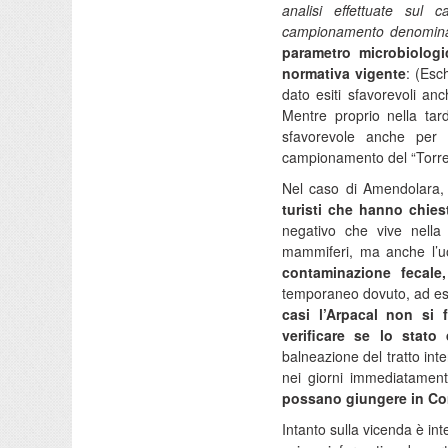
analisi effettuate sul
campionamento denominat
parametro microbiologi
normativa vigente
: (Esc
dato esiti sfavorevoli an
Mentre proprio nella tar
sfavorevole anche per
campionamento del “Torren
Nel caso di Amendolara,
turisti che hanno chiest
negativo che vive nella 
mammiferi, ma anche l’
contaminazione fecale,
temporaneo dovuto, ad es
casi l’Arpacal non si 
verificare se lo stato
balneazione del tratto int
nei giorni immediatament
possano giungere in Com
Intanto sulla vicenda è in