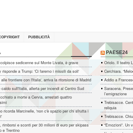
COPYRIGHT
PUBBLICITÀ
A
PAESE24
colpisce sedicenne sul Monte Livata, è grave
Oriolo. Il teatro 
 risponde a Trump: 'Ci faremo i missili da soli'
Cerchiara. “Melo
i alle frontiere con l'Italia', arriva la ritorsione di Madrid
Addio a Francesc
 caldo sull'Italia, allerta per incendi al Centro Sud
Saracena. Presen
l’emigrazione
icchiato a morte a Cervia, arrestati quattro
simi
Trebisacce. Cent
reliquia
o ricorda Marcinelle, 'non c'è spazio per chi sfrutta i
i'
Trebisacce. Chiu
t, rimborsi e sconti per 30 milioni di euro per skipass
“Emozioni”. Un v
o e Trentino