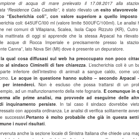
 campione di acqua di mare prelevato il 17.08.2017 alla stazio
a “Residence Cala Castello”,
è stato rilevato u
n esito sfavorevole 
co “Escherichia coli”, con valore superiore a quello imposto 
herichia coli: 645UFC/I00 ml (valore limite 500UFC/100ml). Le analisi
che nei comuni di Villapiana, Scalea, Isola Capo Rizzuto (KR), Cutro
da mattinata di oggi si apprende che la stessa Arpacal ha rilevato
 le acque di Rocca Imperiale e precisamente presso la stazio
te Canna”, lato Nova Siri (Mt) dove è presente un depuratore.
la qual cosa diffusasi sul web ha preoccupato non poco cittad
o al sindaco Ciminelli di fare chiarezza
. L’escherichia coli è un ba
parte inferiore dell’intestino di animali a sangue caldo, come ucc
uomo.
Le acque in questione hanno subito – secondo Arpacal 
 per intenderci.
Non è escluso che possa trattarsi di un pro
empio, ad un malfunzionamento della rete fognaria.
E comunque in q
ferma alle prime analisi, ma provvede ad eseguirne delle altr
 di inquinamento persiste
. In tal caso il sindaco dovrebbe viet
eressato con apposita ordinanza. Le analisi di verifica solitamente avv
e successivi.
Pertanto è molto probabile che già in questa sett
une i nuovi risultati
.
tervenuta anche la sezione locale di Sinistra Italiana che chiede una ma