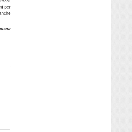
arezza
ni per
 anche
amera