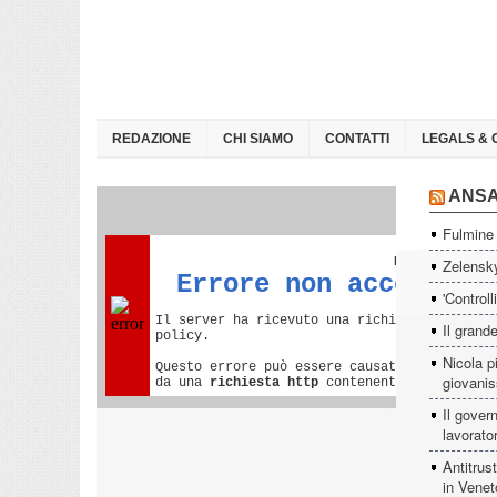
REDAZIONE
CHI SIAMO
CONTATTI
LEGALS & 
ANS
Fulmine 
Zelensky
'Controll
Il grande
Nicola p
giovanis
Il govern
lavorator
Antitrus
in Venet