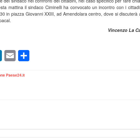
 del sindaco nei confronti dei cittadini, nel caso specifico per fare chi
sta mattina il sindaco Ciminelli ha convocato un incontro con i cittadi
,30 in piazza Giovanni XXIII, ad Amendolara centro, dove si discuterà
rpacal.
Vincenzo La C
sApp
LinkedIn
Email
Condividi
ne Paese24.it