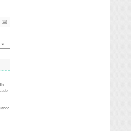
lla
 cade
quando