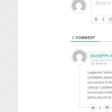
1
COMMENT
GIUSEPPE 
8 anni fa
Leggendo l’artico
cosiddetta stazi
nel comune di Am
colloca il proble
tecnico-amminist
prima,che chi di
0