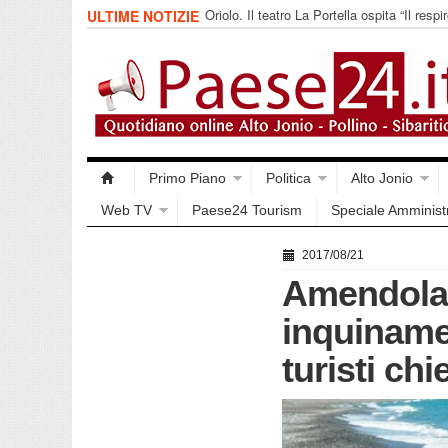
Oriolo. Il teatro La Portella ospita “Il respir
ULTIME NOTIZIE
collettivo 365
Primo Piano
Politica
Alto Jonio
Web TV
Paese24 Tourism
Speciale Amminist
2017/08/21
Amendolar
inquinamen
turisti ch