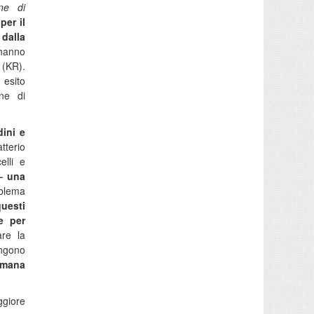
ne di
per il
dalla
 hanno
 (KR).
 esito
ne di
ini e
tterio
elli e
– una
blema
uesti
e per
are la
engono
imana
ggiore