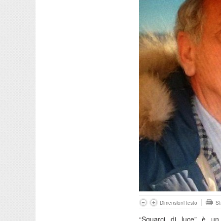
Dimensioni testo
S
“Squarci di luce” è un