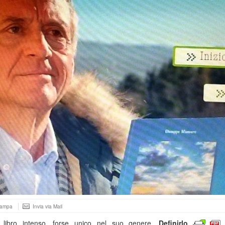
tampa
Invia via Mail
 libro intenso, forse unico nel suo genere.
Definirlo