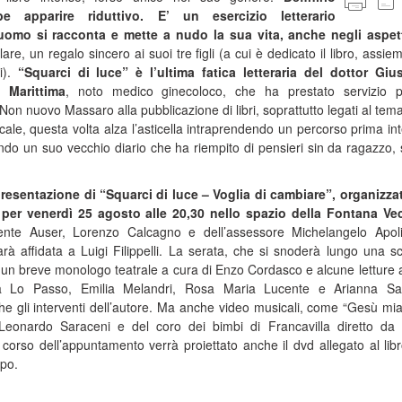
be apparire riduttivo. E’ un esercizio letterario
omo si racconta e mette a nudo la sua vita, anche negli aspett
re, un regalo sincero ai suoi tre figli (a cui è dedicato il libro, assiem
i).
“Squarci di luce” è l’ultima fatica letteraria del dottor Gi
 Marittima
, noto medico ginecoloco, che ha prestato servizio p
. Non nuovo Massaro alla pubblicazione di libri, soprattutto legati al tema
ocale, questa volta alza l’asticella intraprendendo un percorso prima int
ando un suo vecchio diario che ha riempito di pensieri sin da ragazzo, 
esentazione di “Squarci di luce – Voglia di cambiare”, organizza
 per venerdì 25 agosto alle 20,30 nello spazio della Fontana Ve
ente Auser, Lorenzo Calcagno e dell’assessore Michelangelo Apoli
rà affidata a Luigi Filippelli. La serata, che si snoderà lungo una sc
un breve monologo teatrale a cura di Enzo Cordasco e alcune letture 
a Lo Passo, Emilia Melandri, Rosa Maria Lucente e Arianna Sar
he gli interventi dell’autore. Ma anche video musicali, come “Gesù mia
Leonardo Saraceni e del coro dei bimbi di Francavilla diretto da
orso dell’appuntamento verrà proiettato anche il dvd allegato al lib
mpo.