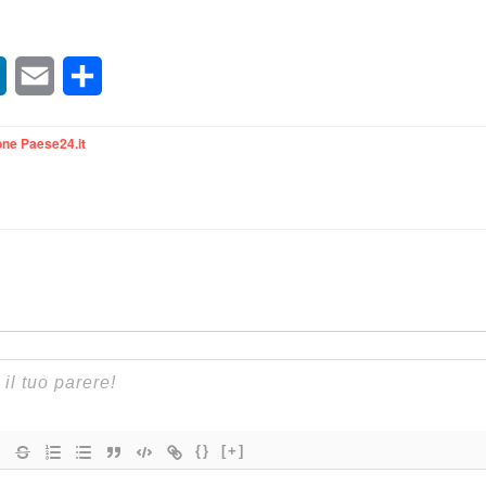
sApp
LinkedIn
Email
Condividi
ne Paese24.it
{}
[+]