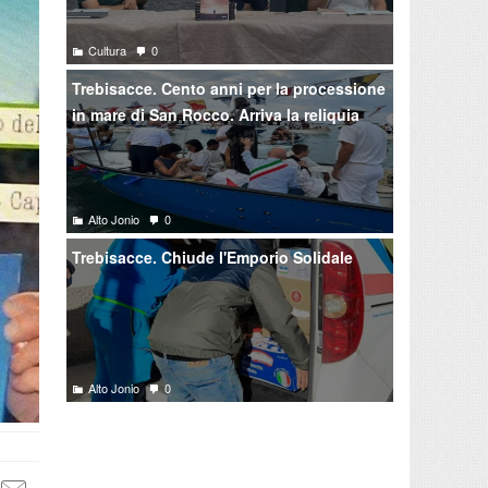
Cultura
0
Trebisacce. Cento anni per la processione
in mare di San Rocco. Arriva la reliquia
Alto Jonio
0
Trebisacce. Chiude l'Emporio Solidale
Alto Jonio
0