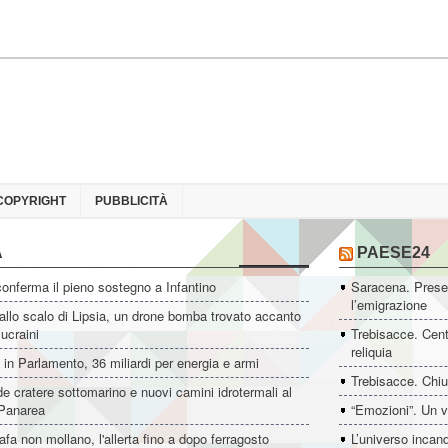
COPYRIGHT
PUBBLICITÀ
A
PAESE24
conferma il pieno sostegno a Infantino
Saracena. Presen
l’emigrazione
allo scalo di Lipsia, un drone bomba trovato accanto
 ucraini
Trebisacce. Cent
reliquia
i in Parlamento, 36 miliardi per energia e armi
Trebisacce. Chiu
e cratere sottomarino e nuovi camini idrotermali al
 Panarea
“Emozioni”. Un v
afa non mollano, l'allerta fino a dopo ferragosto
L’universo incan