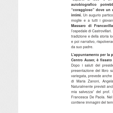
autobiografico potreb
“coraggioso” dove un u
intimi.
Un augurio particola
moglie e a tutti i giovan
Massaro di Francavilla
l’ospedale di Castrovillari
tradizione e della storia l
e poi narrativo, rispolver
da suo padre.
L’appuntamento per la pr
Centro Auser, è fissato
Dopo i saluti del presid
presentazione del libro sa
variegata, prevede anche 
di Maria Zanoni, Angel
Naturalmente previsti anc
mia salvezza” del prof. 
Francesca De Paola. Nel c
contiene immagini del te