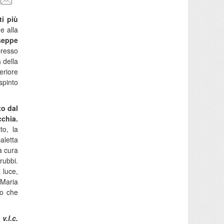
i più
e alla
useppe
resso
 della
eriore
spinto
to dal
cchia.
to, la
aletta
a cura
ubbi.
 luce,
 Maria
ro che
v.l.c.