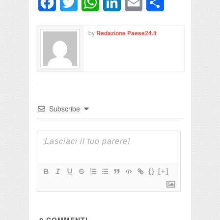
Facebook
Twitter
WhatsApp
LinkedIn
Email
Condividi
by
Redazione Paese24.it
Subscribe
{}
[+]
0
COMMENTI