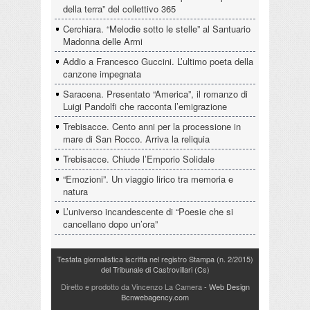
della terra” del collettivo 365
Cerchiara. “Melodie sotto le stelle” al Santuario
Madonna delle Armi
Addio a Francesco Guccini. L’ultimo poeta della
canzone impegnata
Saracena. Presentato “America”, il romanzo di
Luigi Pandolfi che racconta l’emigrazione
Trebisacce. Cento anni per la processione in
mare di San Rocco. Arriva la reliquia
Trebisacce. Chiude l’Emporio Solidale
“Emozioni”. Un viaggio lirico tra memoria e
natura
L’universo incandescente di “Poesie che si
cancellano dopo un’ora”
Testata giornalistica iscritta nel registro Stampa (n. 2/2015)
del Tribunale di Castrovillari (Cs)
Diretto e prodotto da Vincenzo La Camera
- Web Design
Bcnwebagency.com