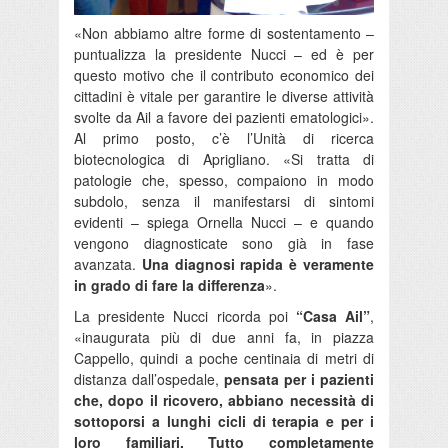
«Non abbiamo altre forme di sostentamento –
puntualizza la presidente Nucci – ed è per
questo motivo che il contributo economico dei
cittadini è vitale per garantire le diverse attività
svolte da Ail a favore dei pazienti ematologici».
Al primo posto, c’è l’Unità di ricerca
biotecnologica di Aprigliano. «Si tratta di
patologie che, spesso, compaiono in modo
subdolo, senza il manifestarsi di sintomi
evidenti – spiega Ornella Nucci – e quando
vengono diagnosticate sono già in fase
avanzata.
Una diagnosi rapida è veramente
in grado di fare la differenza
».
La presidente Nucci ricorda poi
“Casa Ail”
,
«inaugurata più di due anni fa, in piazza
Cappello, quindi a poche centinaia di metri di
distanza dall’ospedale,
pensata per i pazienti
che, dopo il ricovero, abbiano necessità di
sottoporsi a lunghi cicli di terapia e per i
loro familiari. Tutto completamente