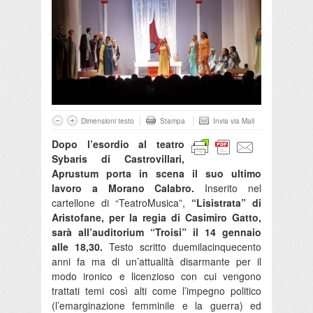
Dimensioni testo
Stampa
Invia via Mail
Dopo l’esordio al teatro
Sybaris di Castrovillari,
Aprustum porta in scena il suo ultimo
lavoro a Morano Calabro.
Inserito nel
cartellone di “TeatroMusica”,
“Lisistrata” di
Aristofane, per la regia di Casimiro Gatto,
sarà all’auditorium “Troisi” il 14 gennaio
alle 18,30.
Testo scritto duemilacinquecento
anni fa ma di un’attualità disarmante per il
modo ironico e licenzioso con cui vengono
trattati temi così alti come l’impegno politico
(l’emarginazione femminile e la guerra) ed