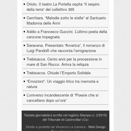
Oriolo. Il teatro La Portella ospita “Il respiro
della terra” del collettivo 365
Cerchiara. “Melodie sotto le stelle” al Santuario
Madonna delle Armi
Addio a Francesco Guccini. L’ultimo poeta della
canzone impegnata
Saracena. Presentato “America”, il romanzo di
Luigi Pandolfi che racconta l’emigrazione
Trebisacce. Cento anni per la processione in
mare di San Rocco. Arriva la reliquia
Trebisacce. Chiude l’Emporio Solidale
“Emozioni”. Un viaggio lirico tra memoria e
natura
L’universo incandescente di “Poesie che si
cancellano dopo un’ora”
Testata giornalistica iscritta nel registro Stampa (n. 2/2015)
del Tribunale di Castrovillari (Cs)
Diretto e prodotto da Vincenzo La Camera
- Web Design