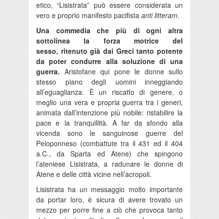
etico, “Lisistrata” può essere considerata un
vero e proprio manifesto pacifista
anti litteram
.
Una commedia che più di ogni altra
sottolinea la forza motrice del
sesso, ritenuto già dai Greci tanto potente
da poter condurre alla soluzione di una
guerra.
Aristofane qui pone le donne sullo
stesso piano degli uomini inneggiando
all’eguaglianza. È un riscatto di genere, o
meglio una vera e propria guerra tra i generi,
animata dall’intenzione più nobile: ristabilire la
pace e la tranquillità. A far da sfondo alla
vicenda sono le sanguinose guerre del
Peloponneso (combattute tra il 431 ed il 404
a.C., da Sparta ed Atene) che spingono
l’ateniese Lisistrata, a radunare le donne di
Atene e delle città vicine nell’acropoli.
Lisistrata ha un messaggio molto importante
da portar loro, è sicura di avere trovato un
mezzo per porre fine a ciò che provoca tanto