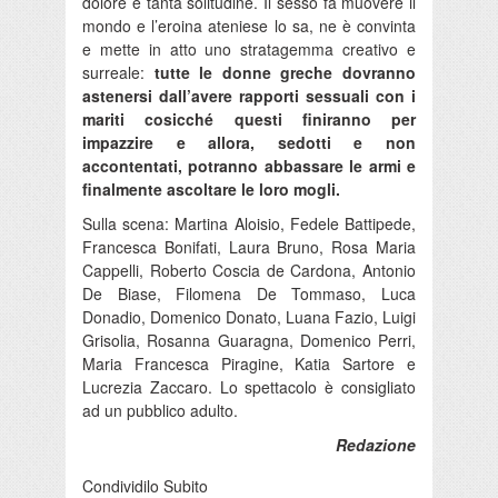
dolore e tanta solitudine. Il sesso fa muovere il
mondo e l’eroina ateniese lo sa, ne è convinta
e mette in atto uno stratagemma creativo e
surreale:
tutte le donne greche dovranno
astenersi dall’avere rapporti sessuali con i
mariti cosicché questi finiranno per
impazzire e allora, sedotti e non
accontentati, potranno abbassare le armi e
finalmente ascoltare le loro mogli.
Sulla scena: Martina Aloisio, Fedele Battipede,
Francesca Bonifati, Laura Bruno, Rosa Maria
Cappelli, Roberto Coscia de Cardona, Antonio
De Biase, Filomena De Tommaso, Luca
Donadio, Domenico Donato, Luana Fazio, Luigi
Grisolia, Rosanna Guaragna, Domenico Perri,
Maria Francesca Piragine, Katia Sartore e
Lucrezia Zaccaro. Lo spettacolo è consigliato
ad un pubblico adulto.
Redazione
Condividilo Subito