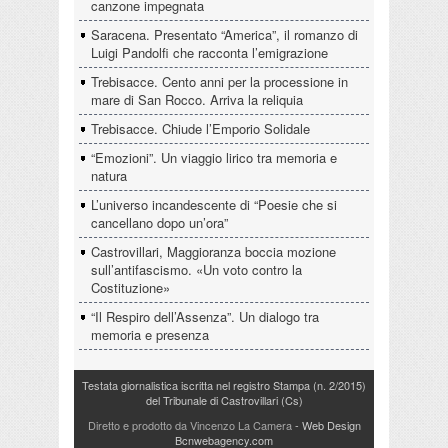
canzone impegnata
Saracena. Presentato “America”, il romanzo di
Luigi Pandolfi che racconta l’emigrazione
Trebisacce. Cento anni per la processione in
mare di San Rocco. Arriva la reliquia
Trebisacce. Chiude l’Emporio Solidale
“Emozioni”. Un viaggio lirico tra memoria e
natura
L’universo incandescente di “Poesie che si
cancellano dopo un’ora”
Castrovillari, Maggioranza boccia mozione
sull’antifascismo. «Un voto contro la
Costituzione»
“Il Respiro dell’Assenza”. Un dialogo tra
memoria e presenza
Testata giornalistica iscritta nel registro Stampa (n. 2/2015)
del Tribunale di Castrovillari (Cs)
Diretto e prodotto da Vincenzo La Camera
- Web Design
Bcnwebagency.com