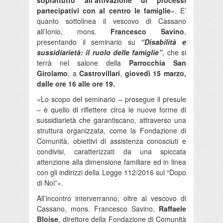
partecipativi con al centro le famiglie
». E’
quanto sottolinea il vescovo di Cassano
all’Ionio, mons.
Francesco Savino
,
presentando il seminario su
“Disabilità e
sussidiarietà: il ruolo delle
famiglie”
, che si
terrà nel salone della
Parrocchia San
Girolamo
, a
Castrovillari
,
giovedì 15 marzo,
dalle ore 16 alle ore 19.
«Lo scopo del seminario – prosegue il presule
– è quello di riflettere circa le nuove forme di
sussidiarietà che garantiscano, attraverso una
struttura organizzata, come la Fondazione di
Comunità, obiettivi di assistenza conosciuti e
condivisi, caratterizzati da una spiccata
attenzione alla dimensione familiare ed in linea
con gli indirizzi della Legge 112/2016 sul “Dopo
di Noi”».
All’incontro interverranno, oltre al vescovo di
Cassano, mons. Francesco Savino,
Raffaele
Bloise
, direttore della Fondazione di Comunità