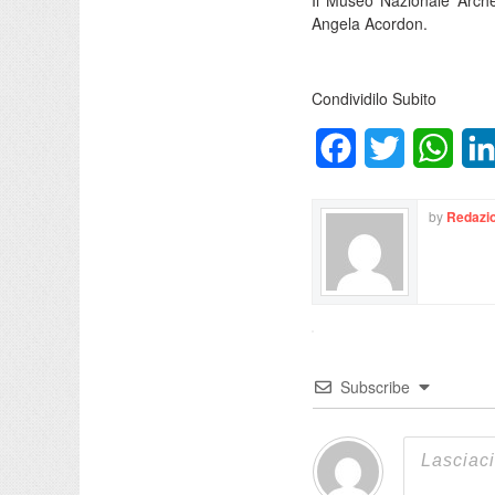
Il Museo Nazionale Archeo
Angela Acordon.
Condividilo Subito
Facebook
Twitter
What
by
Redazio
Subscribe