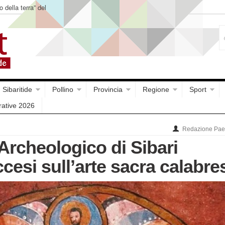
o della terra” del
Sibaritide
Pollino
Provincia
Regione
Sport
rative 2026
Redazione Paes
Archeologico di Sibari
accesi sull’arte sacra calabre