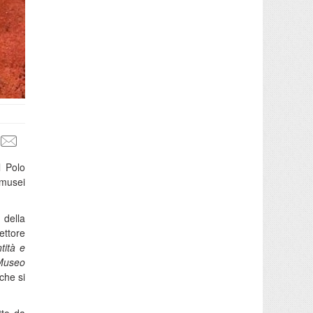
l Polo
 musei
 della
rettore
tità e
 Museo
 che si