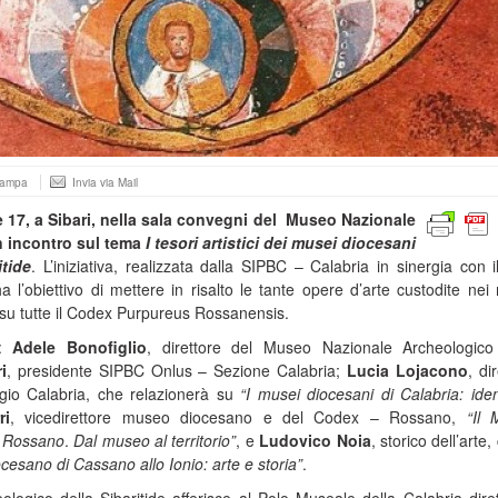
tampa
Invia via Mail
re 17, a Sibari, nella sala convegni del Museo Nazionale
n incontro sul tema
I tesori artistici dei musei diocesani
itide
. L’iniziativa, realizzata dalla SIPBC – Calabria in sinergia con i
 l’obiettivo di mettere in risalto le tante opere d’arte custodite nei
; su tutte il Codex Purpureus Rossanensis.
o:
Adele Bonofiglio
, direttore del Museo Nazionale Archeologico
i
, presidente SIPBC Onlus – Sezione Calabria;
Lucia Lojacono
, di
io Calabria, che relazionerà su
“I musei diocesani di Calabria: iden
ri
, vicedirettore museo diocesano e del Codex – Rossano,
“Il
i Rossano
.
Dal museo al territorio”
, e
Ludovico Noia
, storico dell’arte,
cesano di
Cassano allo Ionio: arte e storia”
.