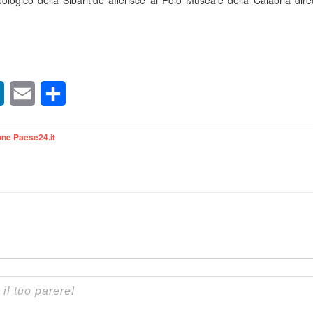
logico della Sibaritide afferisce al Polo Museale della Calabria dire
sApp
LinkedIn
Email
Condividi
ne Paese24.it