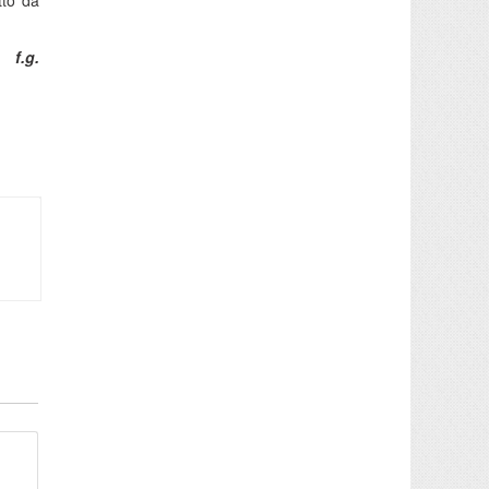
tto da
f.g.