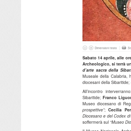
Dimensioni testo
S
Sabato 14 aprile, alle o
Archeologico, si terrà u
d’arte sacra della Sibar
Museale della Calabria, ha
diocesani della Sibaritide
All’incontro interverrann
Sibaritide;
Franco Liguor
Museo diocesano di Regg
prospettive”
;
Cecilia Per
Diocesano e del Codex d
soffermerà sul
“Museo Dio