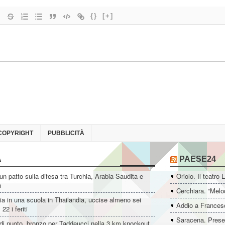
{}
[+]
COPYRIGHT
PUBBLICITÀ
A
PAESE24
un patto sulla difesa tra Turchia, Arabia Saudita e
Oriolo. Il teatro 
n
Cerchiara. “Melo
ia in una scuola in Thailandia, uccise almeno sei
Addio a Francesc
22 i feriti
Saracena. Presen
di nuoto, bronzo per Taddeucci nella 3 km knockout