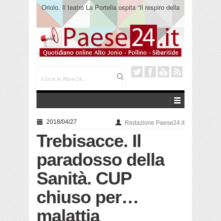
Oriolo. Il teatro La Portella ospita “Il respiro della
terra” del collettivo 365
2018/04/27
Redazione Paese24.it
Trebisacce. Il
paradosso della
Sanità. CUP
chiuso per…
malattia