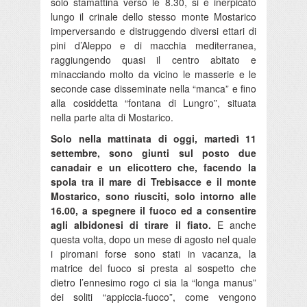
solo stamattina verso le 8.30, si è inerpicato
lungo il crinale dello stesso monte Mostarico
imperversando e distruggendo diversi ettari di
pini d’Aleppo e di macchia mediterranea,
raggiungendo quasi il centro abitato e
minacciando molto da vicino le masserie e le
seconde case disseminate nella “manca” e fino
alla cosiddetta “fontana di Lungro”, situata
nella parte alta di Mostarico.
Solo nella mattinata di oggi, martedì 11
settembre, sono giunti sul posto due
canadair e un elicottero che, facendo la
spola tra il mare di Trebisacce e il monte
Mostarico, sono riusciti, solo intorno alle
16.00, a spegnere il fuoco ed a consentire
agli albidonesi di tirare il fiato.
E anche
questa volta, dopo un mese di agosto nel quale
i piromani forse sono stati in vacanza, la
matrice del fuoco si presta al sospetto che
dietro l’ennesimo rogo ci sia la “longa manus”
dei soliti “appiccia-fuoco”, come vengono