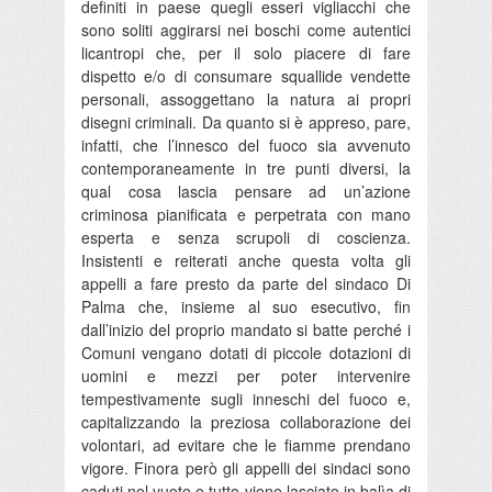
definiti in paese quegli esseri vigliacchi che
sono soliti aggirarsi nei boschi come autentici
licantropi che, per il solo piacere di fare
dispetto e/o di consumare squallide vendette
personali, assoggettano la natura ai propri
disegni criminali. Da quanto si è appreso, pare,
infatti, che l’innesco del fuoco sia avvenuto
contemporaneamente in tre punti diversi, la
qual cosa lascia pensare ad un’azione
criminosa pianificata e perpetrata con mano
esperta e senza scrupoli di coscienza.
Insistenti e reiterati anche questa volta gli
appelli a fare presto da parte del sindaco Di
Palma che, insieme al suo esecutivo, fin
dall’inizio del proprio mandato si batte perché i
Comuni vengano dotati di piccole dotazioni di
uomini e mezzi per poter intervenire
tempestivamente sugli inneschi del fuoco e,
capitalizzando la preziosa collaborazione dei
volontari, ad evitare che le fiamme prendano
vigore. Finora però gli appelli dei sindaci sono
caduti nel vuoto e tutto viene lasciato in balìa di