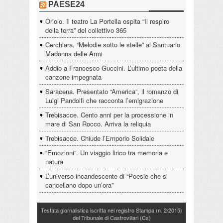
PAESE24
Oriolo. Il teatro La Portella ospita “Il respiro
della terra” del collettivo 365
Cerchiara. “Melodie sotto le stelle” al Santuario
Madonna delle Armi
Addio a Francesco Guccini. L’ultimo poeta della
canzone impegnata
Saracena. Presentato “America”, il romanzo di
Luigi Pandolfi che racconta l’emigrazione
Trebisacce. Cento anni per la processione in
mare di San Rocco. Arriva la reliquia
Trebisacce. Chiude l’Emporio Solidale
“Emozioni”. Un viaggio lirico tra memoria e
natura
L’universo incandescente di “Poesie che si
cancellano dopo un’ora”
Testata giornalistica iscritta nel registro Stampa (n. 2/2015)
del Tribunale di Castrovillari (Cs)