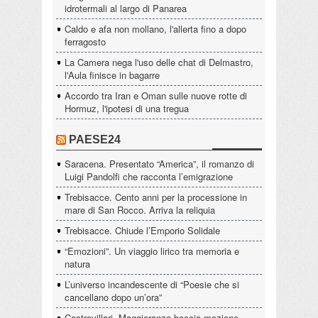
idrotermali al largo di Panarea
Caldo e afa non mollano, l'allerta fino a dopo
ferragosto
La Camera nega l'uso delle chat di Delmastro,
l'Aula finisce in bagarre
Accordo tra Iran e Oman sulle nuove rotte di
Hormuz, l'ipotesi di una tregua
PAESE24
Saracena. Presentato “America”, il romanzo di
Luigi Pandolfi che racconta l’emigrazione
Trebisacce. Cento anni per la processione in
mare di San Rocco. Arriva la reliquia
Trebisacce. Chiude l’Emporio Solidale
“Emozioni”. Un viaggio lirico tra memoria e
natura
L’universo incandescente di “Poesie che si
cancellano dopo un’ora”
Castrovillari, Maggioranza boccia mozione