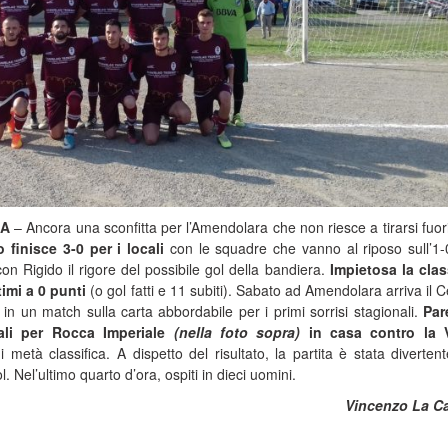
 A
– Ancora una sconfitta per l’Amendolara che non riesce a tirarsi fuori
 finisce 3-0 per i locali
con le squadre che vanno al riposo sull’1-
con Rigido il rigore del possibile gol della bandiera.
Impietosa la clas
timi a 0 punti
(o gol fatti e 11 subiti). Sabato ad Amendolara arriva il C
, in un match sulla carta abbordabile per i primi sorrisi stagionali.
Par
ali per Rocca Imperiale
(nella foto sopra)
in casa contro la V
i metà classifica. A dispetto del risultato, la partita è stata diverten
. Nel’ultimo quarto d’ora, ospiti in dieci uomini.
Vincenzo La C