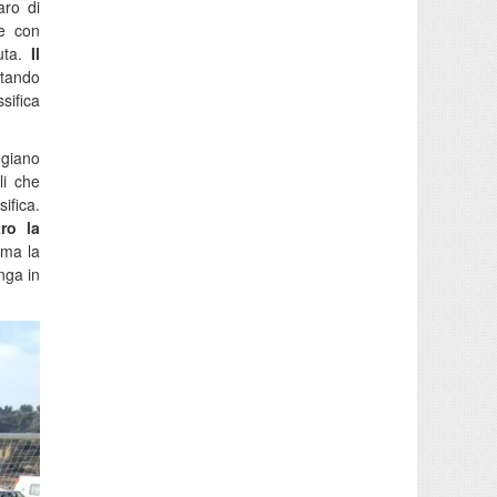
ro di
le con
tuta.
Il
ttando
sifica
ggiano
li che
ifica.
ro la
 ma la
nga in