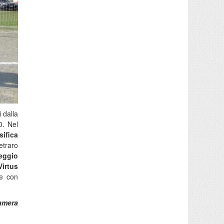
 dalla
0. Nel
sifica
etraro
eggio
irtus
te con
amera