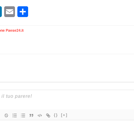
sApp
LinkedIn
Email
Condividi
ne Paese24.it
{}
[+]