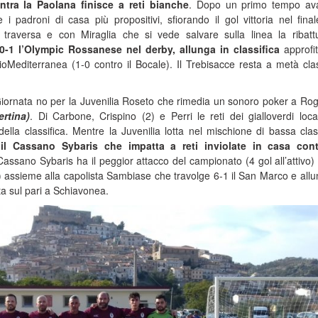
tra la Paolana finisce a reti bianche
. Dopo un primo tempo ava
 i padroni di casa più propositivi, sfiorando il gol vittoria nel fina
 traversa e con Miraglia che si vede salvare sulla linea la ribat
0-1 l’Olympic Rossanese nel derby, allunga in classifica
approfi
ioMediterranea (1-0 contro il Bocale). Il Trebisacce resta a metà clas
iornata no per la Juvenilia Roseto che rimedia un sonoro poker a Ro
ertina)
. Di Carbone, Crispino (2) e Perri le reti dei gialloverdi loca
 della classifica. Mentre la Juvenilia lotta nel mischione di bassa class
il Cassano Sybaris che impatta a reti inviolate in casa cont
Cassano Sybaris ha il peggior attacco del campionato (4 gol all’attivo)
ti) assieme alla capolista Sambiase che travolge 6-1 il San Marco e allu
a sul pari a Schiavonea.