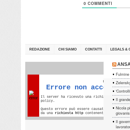
0
COMMENTI
REDAZIONE
CHI SIAMO
CONTATTI
LEGALS & 
ANS
Fulmine 
Zelensky
'Controll
Il grande
Nicola p
giovanis
Il govern
lavorator