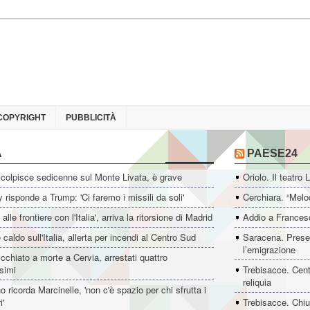
COPYRIGHT
PUBBLICITÀ
A
PAESE24
colpisce sedicenne sul Monte Livata, è grave
Oriolo. Il teatro 
 risponde a Trump: 'Ci faremo i missili da soli'
Cerchiara. “Melo
i alle frontiere con l'Italia', arriva la ritorsione di Madrid
Addio a Francesc
 caldo sull'Italia, allerta per incendi al Centro Sud
Saracena. Presen
l’emigrazione
icchiato a morte a Cervia, arrestati quattro
simi
Trebisacce. Cent
reliquia
o ricorda Marcinelle, 'non c'è spazio per chi sfrutta i
i'
Trebisacce. Chiu