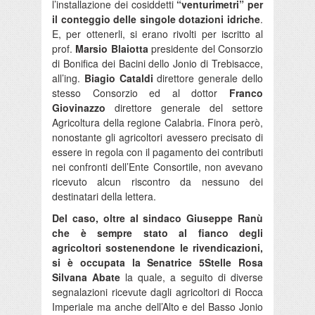
l’installazione dei cosiddetti
“venturimetri” per
il conteggio delle singole dotazioni idriche
.
E, per ottenerli, si erano rivolti per iscritto al
prof.
Marsio Blaiotta
presidente del Consorzio
di Bonifica dei Bacini dello Jonio di Trebisacce,
all’ing.
Biagio Cataldi
direttore generale dello
stesso Consorzio ed al dottor
Franco
Giovinazzo
direttore generale del settore
Agricoltura della regione Calabria. Finora però,
nonostante gli agricoltori avessero precisato di
essere in regola con il pagamento dei contributi
nei confronti dell’Ente Consortile, non avevano
ricevuto alcun riscontro da nessuno dei
destinatari della lettera.
Del caso, oltre al sindaco Giuseppe Ranù
che è sempre stato al fianco degli
agricoltori sostenendone le rivendicazioni,
si è occupata la Senatrice 5Stelle Rosa
Silvana Abate
la quale, a seguito di diverse
segnalazioni ricevute dagli agricoltori di Rocca
Imperiale ma anche dell’Alto e del Basso Jonio