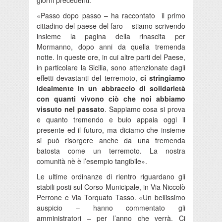
giorni precedenti.
«Passo dopo passo – ha raccontato il primo
cittadino del paese del faro – stiamo scrivendo
insieme la pagina della rinascita per
Mormanno, dopo anni da quella tremenda
notte. In queste ore, in cui altre parti del Paese,
in particolare la Sicilia, sono attenzionate dagli
effetti devastanti del terremoto,
ci stringiamo
idealmente in un abbraccio di solidarietà
con quanti vivono ciò che noi abbiamo
vissuto nel passato
. Sappiamo cosa si prova
e quanto tremendo e buio appaia oggi il
presente ed il futuro, ma diciamo che insieme
si può risorgere anche da una tremenda
batosta come un terremoto. La nostra
comunità nè è l’esempio tangibile».
Le ultime ordinanze di rientro riguardano gli
stabili posti sul Corso Municipale, in Via Niccolò
Perrone e Via Torquato Tasso. «Un bellissimo
auspicio – hanno commentato gli
amministratori – per l’anno che verrà. Ci