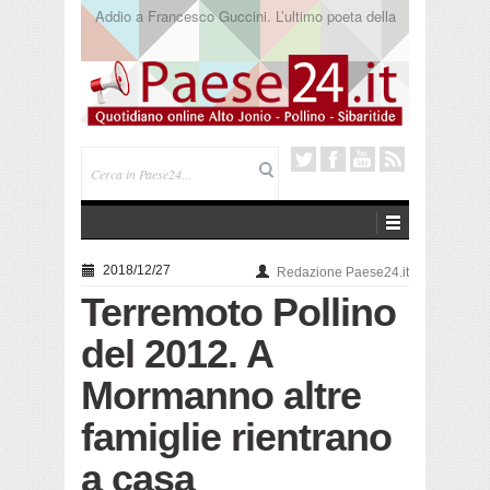
Saracena. Presentato “America”, il romanzo di Luigi
Pandolfi che racconta l’emigrazione
2018/12/27
Redazione Paese24.it
Terremoto Pollino
del 2012. A
Mormanno altre
famiglie rientrano
a casa