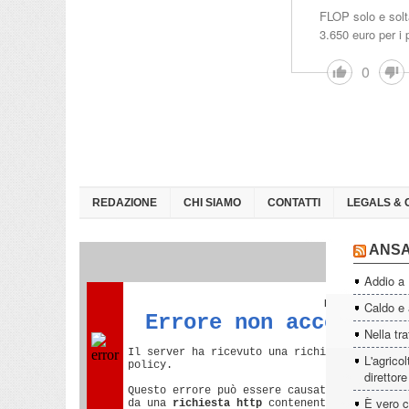
FLOP solo e solt
3.650 euro per i
0
REDAZIONE
CHI SIAMO
CONTATTI
LEGALS & 
ANS
Addio a
Caldo e a
Nella tra
L'agrico
direttor
È vero c