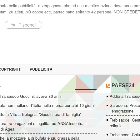
anto bella pubblicità. è vergognoso che ad una manifestazione dove sono prev
 primi 20 atleti, più coppe ecc, partecipano soltanto 42 persone. NON CREDE
Rispondi
COPYRIGHT
PUBBLICITÀ
A
PAESE24
 Francesco Guccini, aveva 86 anni
Addio a Francesc
fa non mollano, l'Italia nella morsa per altri 10 giorni
Saracena. Presen
l’emigrazione
ttoria Vito a Bologna, 'Guccini era di famiglia'
Trebisacce. Cent
ltura tra erogazioni e legalità, ad ANSAIncontra il
reliquia
e di Agea
Trebisacce. Chiu
he la mozzarella di bufala è più grassa della