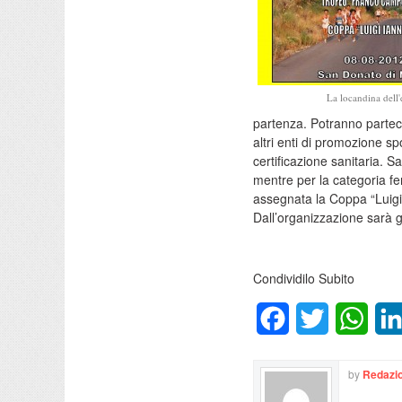
La locandina dell
partenza. Potranno partecipa
altri enti di promozione sp
certificazione sanitaria. S
mentre per la categoria fem
assegnata la Coppa “Luigi I
Dall’organizzazione sarà ga
Condividilo Subito
Facebook
Twitter
What
by
Redazio