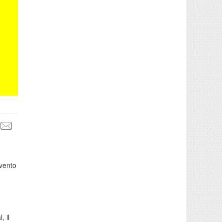
evento
, il