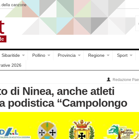
a della canzone
Sibaritide
Pollino
Provincia
Regione
Sport
rative 2026
Redazione Paes
 di Ninea, anche atleti
lla podistica “Campolongo