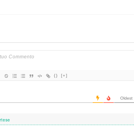
{}
[+]
Oldest
rtese