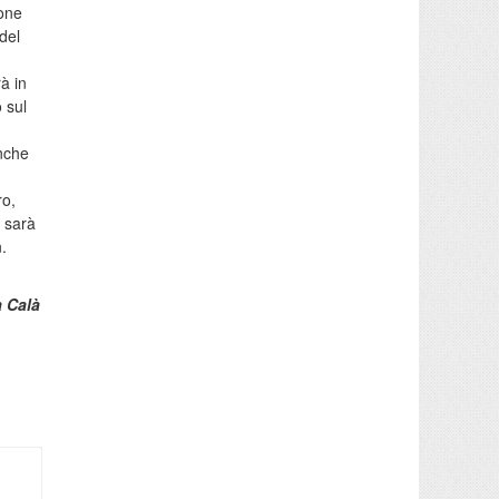
ione
del
à in
 sul
anche
ro,
o sarà
n.
 Calà