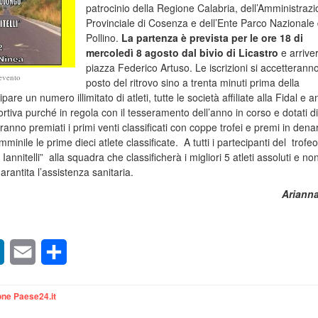
patrocinio della Regione Calabria, dell’Amministraz
Provinciale di Cosenza e dell’Ente Parco Nazionale 
Pollino.
La partenza è prevista per le ore 18 di
mercoledì 8 agosto dal bivio di Licastro
e arriver
piazza Federico Artuso. Le iscrizioni si accetteranno
'evento
posto del ritrovo sino a trenta minuti prima della
re un numero illimitato di atleti, tutte le società affiliate alla Fidal e 
ortiva purché in regola con il tesseramento dell’anno in corso e dotati di
aranno premiati i primi venti classificati con coppe trofei e premi in dena
minile le prime dieci atlete classificate. A tutti i partecipanti del trofe
annitelli” alla squadra che classificherà i migliori 5 atleti assoluti e no
rantita l’assistenza sanitaria.
Arianna
sApp
LinkedIn
Email
Condividi
ne Paese24.it