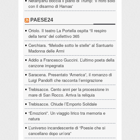
Netanyahu boccia il piano di Trump: 'Il ritiro solo
con il disarmo di Hamas'
PAESE24
Oriolo. Il teatro La Portella ospita “Il respiro
della terra” del collettivo 365
Cerchiara. “Melodie sotto le stelle” al Santuario
Madonna delle Armi
Addio a Francesco Guccini. L’ultimo poeta della
canzone impegnata
Saracena. Presentato “America”, il romanzo di
Luigi Pandolfi che racconta l’emigrazione
Trebisacce. Cento anni per la processione in
mare di San Rocco. Arriva la reliquia
Trebisacce. Chiude l’Emporio Solidale
“Emozioni”. Un viaggio lirico tra memoria e
natura
L’universo incandescente di “Poesie che si
cancellano dopo un’ora”