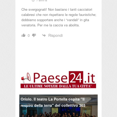
7 anni fa
Che svergognati! Non bastano i tanti cacciatori
calabresi che non rispettano le regole faunistiche;
dobbiamo sopportare anche i “vandali” in gita
venatoria. Per me la caccia va abolita.
Rispondi
0
Oriolo. Il teatro La Portella ospita "Il
respiro della terra" del collettivo 365