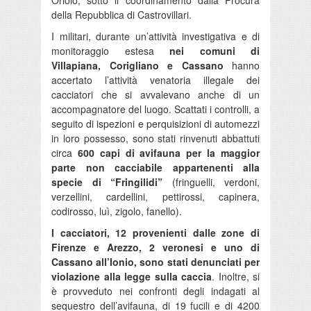
Oriolo, sotto il coordinamento dalla Procura
della Repubblica di Castrovillari.
I militari, durante un’attività investigativa e di
monitoraggio estesa
nei comuni di
Villapiana, Corigliano e Cassano
hanno
accertato l’attività venatoria illegale dei
cacciatori che si avvalevano anche di un
accompagnatore del luogo. Scattati i controlli, a
seguito di ispezioni e perquisizioni di automezzi
in loro possesso, sono stati rinvenuti abbattuti
circa
600 capi di avifauna per la maggior
parte non cacciabile appartenenti alla
specie di “Fringilidi”
(fringuelli, verdoni,
verzellini, cardellini, pettirossi, capinera,
codirosso, luì, zigolo, fanello).
I cacciatori, 12 provenienti dalle zone di
Firenze e Arezzo, 2 veronesi e uno di
Cassano all’Ionio, sono stati denunciati per
violazione alla legge sulla caccia
. Inoltre, si
è provveduto nei confronti degli indagati al
sequestro dell’avifauna, di 19 fucili e di 4200