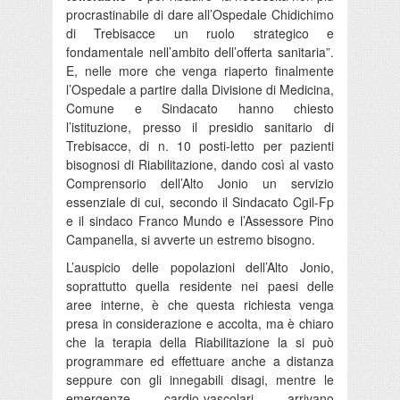
procrastinabile di dare all’Ospedale Chidichimo
di Trebisacce un ruolo strategico e
fondamentale nell’ambito dell’offerta sanitaria”.
E, nelle more che venga riaperto finalmente
l’Ospedale a partire dalla Divisione di Medicina,
Comune e Sindacato hanno chiesto
l’istituzione, presso il presidio sanitario di
Trebisacce, di n. 10 posti-letto per pazienti
bisognosi di Riabilitazione, dando così al vasto
Comprensorio dell’Alto Jonio un servizio
essenziale di cui, secondo il Sindacato Cgil-Fp
e il sindaco Franco Mundo e l’Assessore Pino
Campanella, si avverte un estremo bisogno.
L’auspicio delle popolazioni dell’Alto Jonio,
soprattutto quella residente nei paesi delle
aree interne, è che questa richiesta venga
presa in considerazione e accolta, ma è chiaro
che la terapia della Riabilitazione la si può
programmare ed effettuare anche a distanza
seppure con gli innegabili disagi, mentre le
emergenze cardio-vascolari arrivano