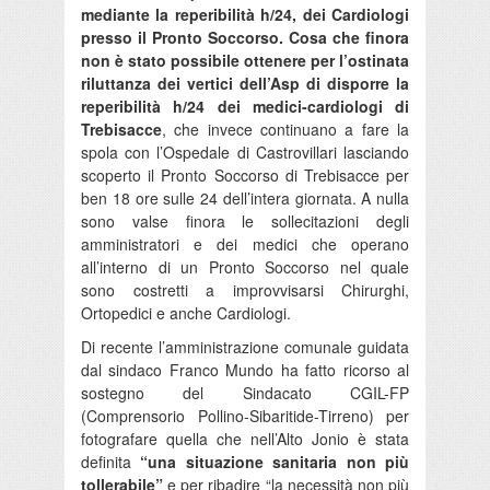
mediante la reperibilità h/24, dei Cardiologi
presso il Pronto Soccorso. Cosa che finora
non è stato possibile ottenere per l’ostinata
riluttanza dei vertici dell’Asp di disporre la
reperibilità h/24 dei medici-cardiologi di
Trebisacce
, che invece continuano a fare la
spola con l’Ospedale di Castrovillari lasciando
scoperto il Pronto Soccorso di Trebisacce per
ben 18 ore sulle 24 dell’intera giornata. A nulla
sono valse finora le sollecitazioni degli
amministratori e dei medici che operano
all’interno di un Pronto Soccorso nel quale
sono costretti a improvvisarsi Chirurghi,
Ortopedici e anche Cardiologi.
Di recente l’amministrazione comunale guidata
dal sindaco Franco Mundo ha fatto ricorso al
sostegno del Sindacato CGIL-FP
(Comprensorio Pollino-Sibaritide-Tirreno) per
fotografare quella che nell’Alto Jonio è stata
definita
“una situazione sanitaria non più
tollerabile”
e per ribadire “la necessità non più