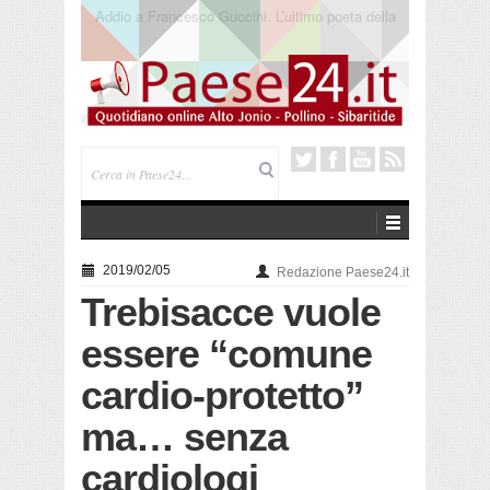
Saracena. Presentato “America”, il romanzo di Luigi
Pandolfi che racconta l’emigrazione
2019/02/05
Redazione Paese24.it
Trebisacce vuole
essere “comune
cardio-protetto”
ma… senza
cardiologi