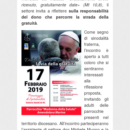
ricevuto, gratuitamente date» (Mt 10,8)
, il
settore invita a riflettere
sulla responsabilità
del dono che percorre la strada della
gratuità
.
Come segno
di sinodalità
fraterna,
l’incontro è
aperto a tutti
coloro che si
sentiranno
interessati
alla
riflessione
proposta,
invitando gli
adulti delle
parrocchie
presenti nel
territorio diocesano. All’incontro parteciperanno
l’assistente di settore don Michele Munno e la