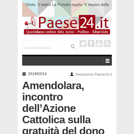
Oriolo. Il teatro La Portella ospita “Il respiro della
terra” del collettivo 365
2019/02/14
Redazione Paese24.it
Amendolara,
incontro
dell’Azione
Cattolica sulla
gratuità del dono