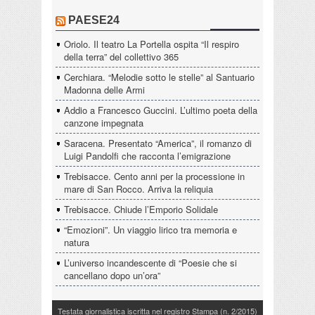
PAESE24
Oriolo. Il teatro La Portella ospita “Il respiro
della terra” del collettivo 365
Cerchiara. “Melodie sotto le stelle” al Santuario
Madonna delle Armi
Addio a Francesco Guccini. L’ultimo poeta della
canzone impegnata
Saracena. Presentato “America”, il romanzo di
Luigi Pandolfi che racconta l’emigrazione
Trebisacce. Cento anni per la processione in
mare di San Rocco. Arriva la reliquia
Trebisacce. Chiude l’Emporio Solidale
“Emozioni”. Un viaggio lirico tra memoria e
natura
L’universo incandescente di “Poesie che si
cancellano dopo un’ora”
Testata giornalistica iscritta nel registro Stampa (n. 2/2015)