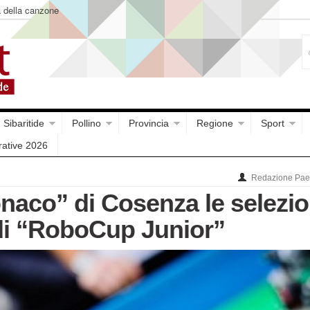
a della canzone
Sibaritide
Pollino
Provincia
Regione
Sport
rative 2026
Redazione Paes
onaco” di Cosenza le selezio
 di “RoboCup Junior”