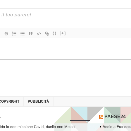
{}
[+]
COPYRIGHT
PUBBLICITÀ
A
PAESE24
ida la commissione Covid, duello con Meloni
Addio a Francesc