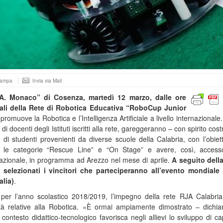
tampa
Invia via Mail
 “A. Monaco” di Cosenza, martedì 12 marzo, dalle ore
ali della
Rete di Robotica Educativa “RoboCup Junior
 promuove la Robotica e l’Intelligenza Artificiale a livello internazionale
i docenti degli Istituti iscritti alla rete, gareggeranno – con spirito cost
di studenti provenienti da diverse scuole della Calabria, con l’obiett
r le categorie “Rescue Line” e “On Stage” e avere, così, access
 nazionale, in programma ad Arezzo nel mese di aprile.
A seguito dell
 selezionati i vincitori che parteciperanno all’evento mondiale
alia)
.
per l’anno scolastico 2018/2019, l’impegno della rete RJA Calabria
vità relative alla Robotica. «È ormai ampiamente dimostrato – dichia
ntesto didattico-tecnologico favorisca negli allievi lo sviluppo di ca