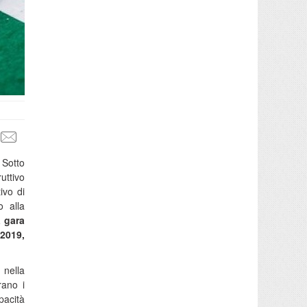
. Sotto
ruttivo
ivo di
o alla
a gara
 2019,
 nella
rano i
pacità