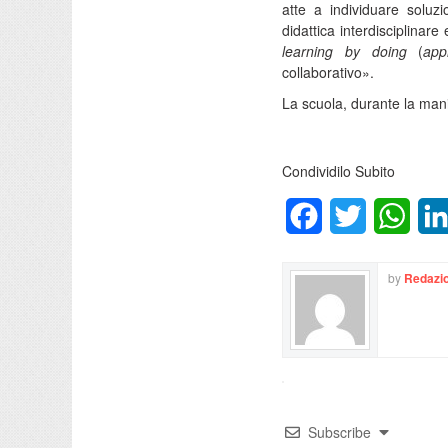
atte a individuare soluz
didattica interdisciplinar
learning by doing
(
app
collaborativo».
La scuola, durante la mani
Condividilo Subito
Facebook
Twitter
What
by
Redazio
Subscribe