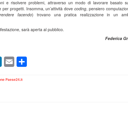
ioni e risolvere problemi, attraverso un modo di lavorare basato 
e e per progetti. Insomma, un’attività dove
coding
, pensiero computazio
rendere facendo
) trovano una pratica realizzazione in un amb
festazione, sarà aperta al pubblico.
Federica Gr
sApp
LinkedIn
Email
Condividi
ne Paese24.it