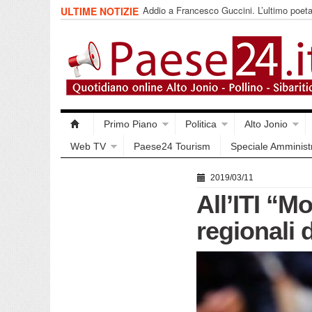
Addio a Francesco Guccini. L’ultimo poet
ULTIME NOTIZIE
impegnata
Primo Piano
Politica
Alto Jonio
Web TV
Paese24 Tourism
Speciale Amminist
2019/03/11
All’ITI “M
regionali