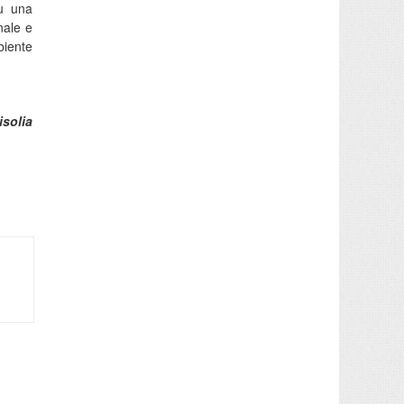
su una
nale e
iente
isolia