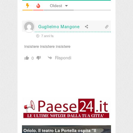
Oldest
Guglielmo Mangone
7 anni fa
insistere insistere insistere
Rispondi
0
Oriolo. Il teatro La Portella ospita "Il