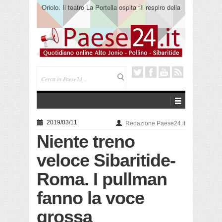
Oriolo. Il teatro La Portella ospita “Il respiro della
terra” del collettivo 365
2019/03/11
Redazione Paese24.it
Niente treno
veloce Sibaritide-
Roma. I pullman
fanno la voce
grossa