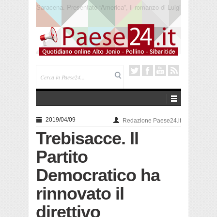
Trebisacce. Cento anni per la processione in mare
di San Rocco. Arriva la reliquia
2019/04/09
Redazione Paese24.it
Trebisacce. Il
Partito
Democratico ha
rinnovato il
direttivo