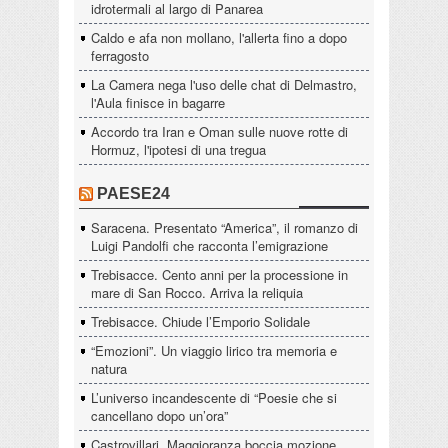
idrotermali al largo di Panarea
Caldo e afa non mollano, l'allerta fino a dopo
ferragosto
La Camera nega l'uso delle chat di Delmastro,
l'Aula finisce in bagarre
Accordo tra Iran e Oman sulle nuove rotte di
Hormuz, l'ipotesi di una tregua
PAESE24
Saracena. Presentato “America”, il romanzo di
Luigi Pandolfi che racconta l’emigrazione
Trebisacce. Cento anni per la processione in
mare di San Rocco. Arriva la reliquia
Trebisacce. Chiude l’Emporio Solidale
“Emozioni”. Un viaggio lirico tra memoria e
natura
L’universo incandescente di “Poesie che si
cancellano dopo un’ora”
Castrovillari, Maggioranza boccia mozione