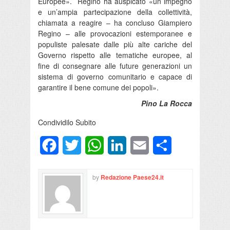
Europee». Regino ha auspicato «un impegno
e un’ampia partecipazione della collettività,
chiamata a reagire – ha concluso Giampiero
Regino – alle provocazioni estemporanee e
populiste palesate dalle più alte cariche del
Governo rispetto alle tematiche europee, al
fine di consegnare alle future generazioni un
sistema di governo comunitario e capace di
garantire il bene comune dei popoli».
Pino La Rocca
Condividilo Subito
Facebook
Twitter
WhatsApp
LinkedIn
Email
Condividi
by
Redazione Paese24.it