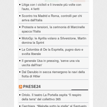
Litiga con i ciclisti e li investe più volte con
l'auto, 4 feriti
Scontro tra Madrid e Roma, controlli per chi
arriva dall'Italia
Proteste e tensioni, la cerimonia di Marcinelle
spacca l'Italia
MotoGp: le Aprilia volano a Silverstone, Martin
domina la Sprint
La Colombia di De la Espriella, pugno duro e
svolta liberale
Il generale Usa in pressing, 'serve una via
uscita dall'Iran'
Dal Danubio in secca riemergono le navi della
flotta di Hitler
PAESE24
Oriolo. Il teatro La Portella ospita “Il respiro
della terra” del collettivo 365
Cerchiara. “Melodie sotto le stelle” al Santuario