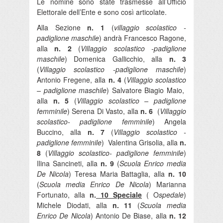
Le nomine sono state trasmesse all’Ufficio
Elettorale dell’Ente e sono così articolate.
Alla Sezione
n. 1
(
villaggio scolastico -
padiglione maschile
) andrà Francesco Ragone,
alla
n. 2
(
Villaggio scolastico -padiglione
maschile
) Domenica Gallicchio, alla
n. 3
(
Villaggio scolastico -padiglione maschile
)
Antonio Fregene, alla
n. 4
(
Villaggio scolastico
– padiglione maschile
) Salvatore Biagio Maio,
alla
n. 5
(
Villaggio scolastico – padiglione
femminile
) Serena Di Vasto, alla
n. 6
(
Villaggio
scolastico- padiglione femminile
) Angela
Buccino, alla
n. 7
(
Villaggio scolastico -
padiglione femminile
)
Valentina Grisolia, alla
n.
8
(
Villaggio scolastico- padiglione femminile
)
Ilina Sancineti, alla
n. 9
(
Scuola Enrico media
De Nicola
) Teresa Maria Battaglia, alla
n. 10
(
Scuola media Enrico De Nicola
) Marianna
Fortunato, alla
n.
10 Speciale
( O
spedale
)
Michele Diodati, alla
n. 11
(
Scuola media
Enrico De Nicola
) Antonio De Biase, alla
n. 12