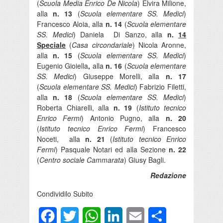
(
Scuola Media Enrico De Nicola
) Elvira Milione,
alla
n. 13
(
Scuola elementare SS. Medici
)
Francesco Aloia, alla
n. 14
(
Scuola elementare
SS. Medici
) Daniela Di Sanzo, alla
n.
14
Speciale
(
Casa circondariale
)
Nicola Aronne,
alla
n. 15
(
Scuola elementare SS. Medici
)
Eugenio Gioiella
,
alla
n. 16
(
Scuola elementare
SS. Medici
) Giuseppe Morelli, alla
n. 17
(
Scuola elementare SS. Medici
) Fabrizio Filetti,
alla
n. 18
(
Scuola elementare SS. Medici
)
Roberta Chiarelli, alla
n. 19
(
Istituto tecnico
Enrico Fermi
) Antonio Pugno, alla
n. 20
(
Istituto tecnico Enrico Fermi
) Francesco
Noceti, alla
n. 21
(
Istituto tecnico Enrico
Fermi
) Pasquale Notari ed alla Sezione
n. 22
(
Centro sociale Cammarata
) Giusy Bagli.
Redazione
Condividilo Subito
Facebook
Twitter
WhatsApp
LinkedIn
Email
Condividi