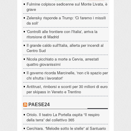
Fulmine colpisce sedicenne sul Monte Livata, è
grave
Zelensky risponde a Trump: 'Ci faremo i missili
da soli'
'Controlli alle frontiere con l'Italia', arriva la
ritorsione di Madrid
Il grande caldo sull'Italia, allerta per incendi al
Centro Sud
Nicola picchiato a morte a Cervia, arrestati
quattro giovanissimi
Il governo ricorda Marcinelle, 'non c'è spazio per
chi sfrutta i lavoratori'
Antitrust, rimborsi e sconti per 30 milioni di euro
per skipass in Veneto e Trentino
PAESE24
Oriolo. Il teatro La Portella ospita “Il respiro
della terra” del collettivo 365
Cerchiara. “Melodie sotto le stelle” al Santuario