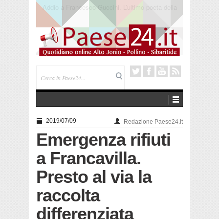
Saracena. Presentato “America”, il romanzo di Luigi
Pandolfi che racconta l’emigrazione
2019/07/09
Redazione Paese24.it
Emergenza rifiuti
a Francavilla.
Presto al via la
raccolta
differenziata