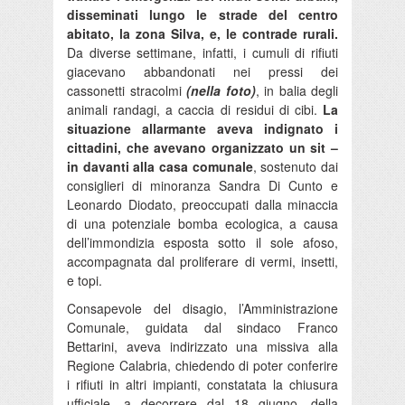
disseminati lungo le strade del centro
abitato, la zona Silva, e, le contrade rurali.
Da diverse settimane, infatti, i cumuli di rifiuti
giacevano abbandonati nei pressi dei
cassonetti stracolmi
(nella foto)
, in balia degli
animali randagi, a caccia di residui di cibi.
La
situazione allarmante aveva indignato i
cittadini, che avevano organizzato un sit –
in davanti alla casa comunale
, sostenuto dai
consiglieri di minoranza Sandra Di Cunto e
Leonardo Diodato, preoccupati dalla minaccia
di una potenziale bomba ecologica, a causa
dell’immondizia esposta sotto il sole afoso,
accompagnata dal proliferare di vermi, insetti,
e topi.
Consapevole del disagio, l’Amministrazione
Comunale, guidata dal sindaco Franco
Bettarini, aveva indirizzato una missiva alla
Regione Calabria, chiedendo di poter conferire
i rifiuti in altri impianti, constatata la chiusura
ufficiale, a decorrere dal 18 giugno, della