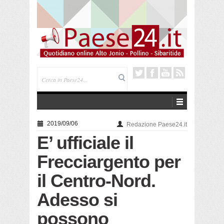
Saracena. Presentato “America”, il romanzo di Luigi
Pandolfi che racconta l’emigrazione
2019/09/06
Redazione Paese24.it
E’ ufficiale il
Frecciargento per
il Centro-Nord.
Adesso si
possono