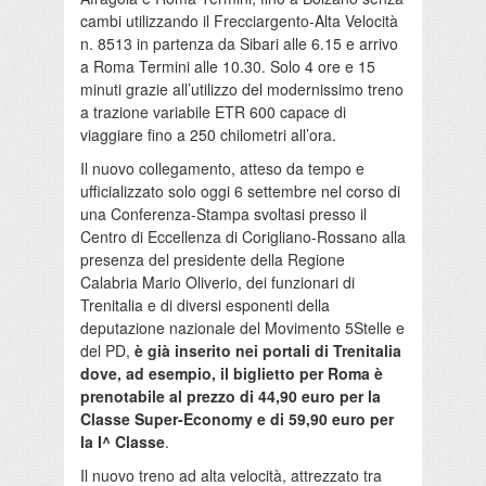
cambi
utilizzando il
Frecciargento-Alta
Velocità
n. 8513 in partenza da
Sibari
alle 6.15 e a
rrivo
a Roma Termini alle 10.30.
Solo 4 ore e 15
minuti grazie all’utilizzo d
el
modernissimo treno
a trazione variabile
ETR 600 capace di
viaggiare fino a 250 chilometri all’ora.
Il nuovo collegamento, atteso da tempo e
ufficializzato solo oggi 6 settembre
nel corso di
una Conferenza-Stampa svoltasi presso il
Centro di Eccellenza di
Corigliano-Rossano
alla
presenza del presidente della Regione
Calabria Mario
Oliverio
, dei funzionari di
Trenitalia e di diversi esponenti della
deputazione nazionale del Movimento 5Stelle e
del PD
,
è già inserito nei portali di Trenitalia
dove, ad esempio, il biglietto per Roma è
pren
otabile al prezzo di 44,90 euro per la
Classe Super-Economy e di 59,90 euro per
la
I^
Classe
.
I
l nuovo treno ad alta velocità, attrezzato tra