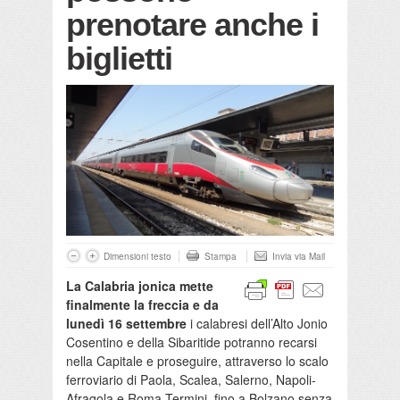
prenotare anche i
biglietti
Dimensioni testo
Stampa
Invia via Mail
La Calabria
jonica
mette
finalmente la freccia e da
lunedì 16 settembre
i calabresi dell’Alto
Jonio
Cosentino e della
Sibaritide
potranno recarsi
nella Capitale
e proseguire
, attraverso lo scalo
ferroviario di Paola, Scalea, Salerno,
Napoli-
Afragola
e Roma Termini,
fino a Bolzano
senza