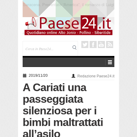
Trebisacce. Cento anni per la processione in mare
di San Rocco. Arriva la reliquia
2019/11/20
Redazione Paese24.it
A Cariati una
passeggiata
silenziosa per i
bimbi maltrattati
all’asilo