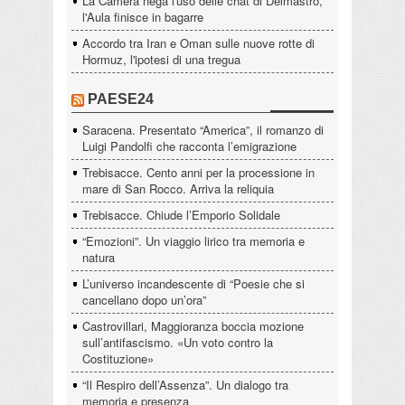
La Camera nega l'uso delle chat di Delmastro,
l'Aula finisce in bagarre
Accordo tra Iran e Oman sulle nuove rotte di
Hormuz, l'ipotesi di una tregua
PAESE24
Saracena. Presentato “America”, il romanzo di
Luigi Pandolfi che racconta l’emigrazione
Trebisacce. Cento anni per la processione in
mare di San Rocco. Arriva la reliquia
Trebisacce. Chiude l’Emporio Solidale
“Emozioni”. Un viaggio lirico tra memoria e
natura
L’universo incandescente di “Poesie che si
cancellano dopo un’ora”
Castrovillari, Maggioranza boccia mozione
sull’antifascismo. «Un voto contro la
Costituzione»
“Il Respiro dell’Assenza”. Un dialogo tra
memoria e presenza