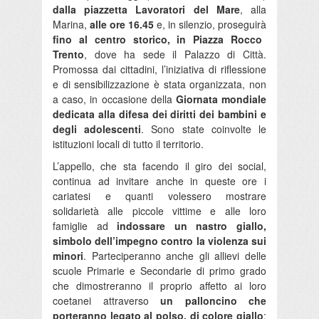
dalla piazzetta Lavoratori del Mare
, alla
Marina,
alle ore 16.45
e, in silenzio, proseguirà
fino al centro storico, in Piazza Rocco
Trento
, dove ha sede il Palazzo di Città.
Promossa dai cittadini, l’iniziativa di riflessione
e di sensibilizzazione è stata organizzata, non
a caso, in occasione della
Giornata mondiale
dedicata alla difesa dei diritti dei bambini e
degli adolescenti
. Sono state coinvolte le
istituzioni locali di tutto il territorio.
L’appello, che sta facendo il giro dei social,
continua ad invitare anche in queste ore i
cariatesi e quanti volessero mostrare
solidarietà alle piccole vittime e alle loro
famiglie ad
indossare un nastro giallo,
simbolo dell’impegno contro la violenza sui
minori
. Parteciperanno anche gli allievi delle
scuole Primarie e Secondarie di primo grado
che dimostreranno il proprio affetto ai loro
coetanei attraverso
un palloncino che
porteranno legato al polso, di colore giallo
;