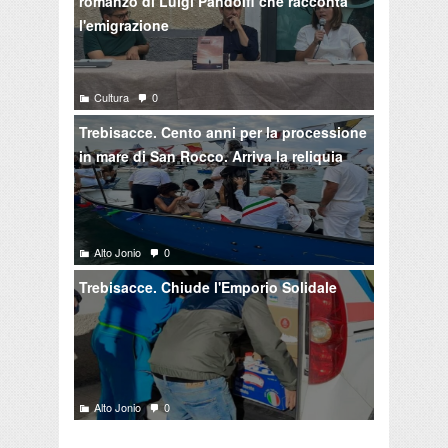
romanzo di Luigi Pandolfi che racconta
l'emigrazione
Cultura
0
Trebisacce. Cento anni per la processione
in mare di San Rocco. Arriva la reliquia
Alto Jonio
0
Trebisacce. Chiude l'Emporio Solidale
Alto Jonio
0