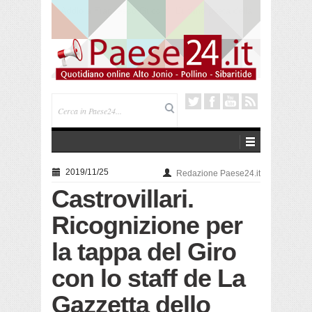
Saracena. Presentato “America”, il romanzo di Luigi
Pandolfi che racconta l’emigrazione
2019/11/25
Redazione Paese24.it
Castrovillari.
Ricognizione per
la tappa del Giro
con lo staff de La
Gazzetta dello