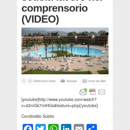
comprensorio
(VIDEO)
Dimensioni testo
Stampa
Invia via Mail
[youtube]http://www.youtube.com/watch?
v=42mGk7miHGs&feature=plcp[/youtube]
Condividilo Subito
Facebook
Twitter
WhatsApp
LinkedIn
Email
Condividi