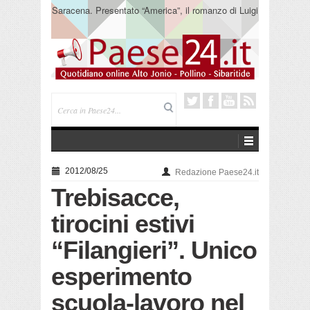
Saracena. Presentato “America”, il romanzo di Luigi
Pandolfi che racconta l’emigrazione
2012/08/25
Redazione Paese24.it
Trebisacce,
tirocini estivi
“Filangieri”. Unico
esperimento
scuola-lavoro nel