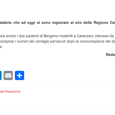
labria che ad oggi si sono registrate al sito della Regione Ca
si anche i due pazienti di Bergamo trasferiti a Catanzaro (dimessi da 
compresi i numeri del contagio pervenuti dopo la comunicazione dei dat
e.
Reda
sApp
LinkedIn
Email
Condividi
ne Paese24.it