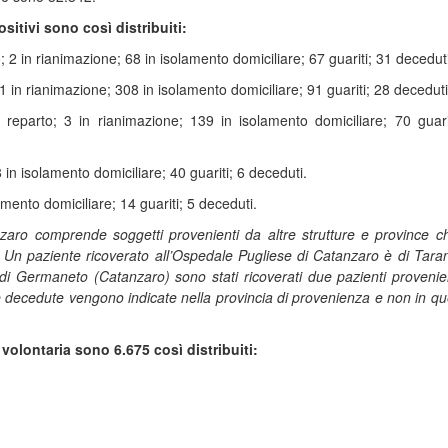
ositivi sono così distribuiti:
 2 in rianimazione; 68 in isolamento domiciliare; 67 guariti; 31 deceduti
1 in rianimazione; 308 in isolamento domiciliare; 91 guariti; 28 deceduti
reparto; 3 in rianimazione; 139 in isolamento domiciliare; 70 guari
 in isolamento domiciliare; 40 guariti; 6 deceduti.
amento domiciliare; 14 guariti; 5 deceduti.
anzaro comprende soggetti provenienti da altre strutture e province c
 Un paziente ricoverato all’Ospedale Pugliese di Catanzaro è di Taran
o di Germaneto (Catanzaro) sono stati ricoverati due pazienti provenie
 decedute vengono indicate nella provincia di provenienza e non in que
volontaria sono 6.675 così distribuiti: