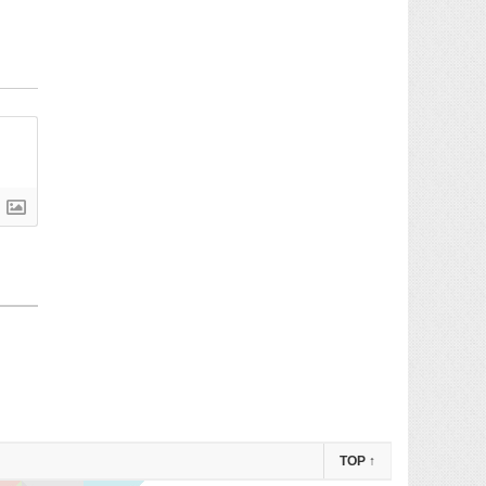
TOP
↑