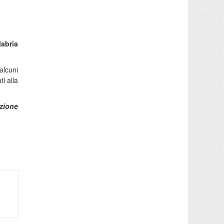
labria
alcuni
i alla
zione