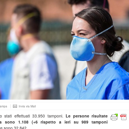
tampa
Invia via Mail
 stati effettuati 33.950 tamponi.
Le persone risultate
us sono 1.108 (+6 rispetto a ieri su 989 tamponi
ive sono 32.842.