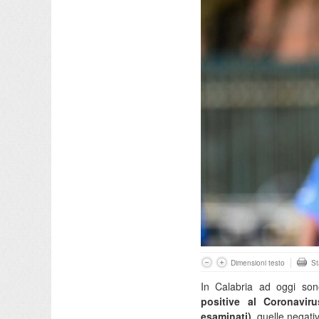
Dimensioni testo
S
In Calabria ad oggi sono
positive al Coronavir
esaminati)
, quelle negat