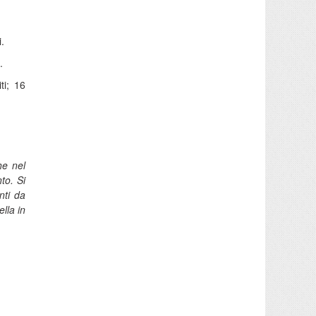
.
.
ti; 16
he nel
to. Si
nti da
lla in