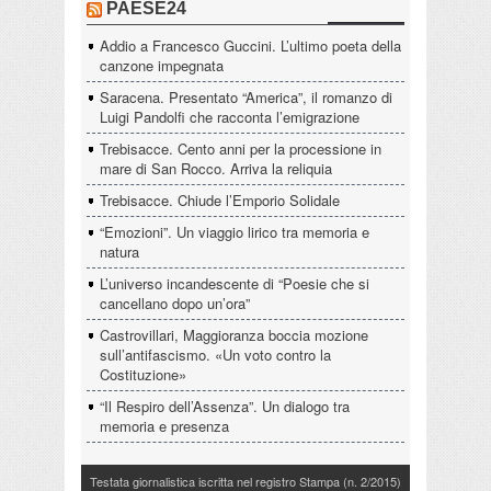
PAESE24
Addio a Francesco Guccini. L’ultimo poeta della
canzone impegnata
Saracena. Presentato “America”, il romanzo di
Luigi Pandolfi che racconta l’emigrazione
Trebisacce. Cento anni per la processione in
mare di San Rocco. Arriva la reliquia
Trebisacce. Chiude l’Emporio Solidale
“Emozioni”. Un viaggio lirico tra memoria e
natura
L’universo incandescente di “Poesie che si
cancellano dopo un’ora”
Castrovillari, Maggioranza boccia mozione
sull’antifascismo. «Un voto contro la
Costituzione»
“Il Respiro dell’Assenza”. Un dialogo tra
memoria e presenza
Testata giornalistica iscritta nel registro Stampa (n. 2/2015)