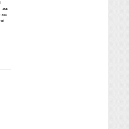
i
n uso
nvece
 ad