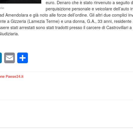
euro. Denaro che è stato rinvenuto a seguito d
rio
perquisizione personale e veicolare dell’auto i
ad Amendolara e già noto alle forze dell’ordine. Gli altri due complici i
ente a Gizzeria (Lamezia Terme) e una donna, G.A., 33 anni, residente
re stati arrestati sono stati tradotti presso il carcere di Castrovillari a
iudiziaria.
sApp
LinkedIn
Email
Condividi
ne Paese24.it