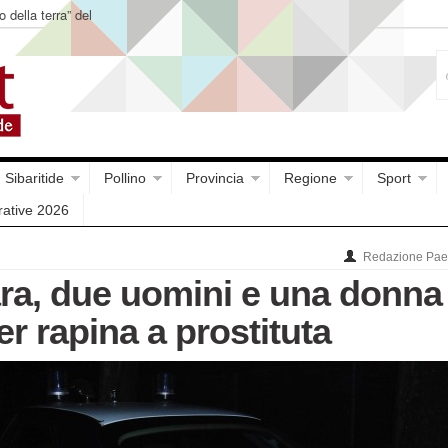
o della terra” del
Sibaritide
Pollino
Provincia
Regione
Sport
rative 2026
Redazione Paes
a, due uomini e una donna 
r rapina a prostituta