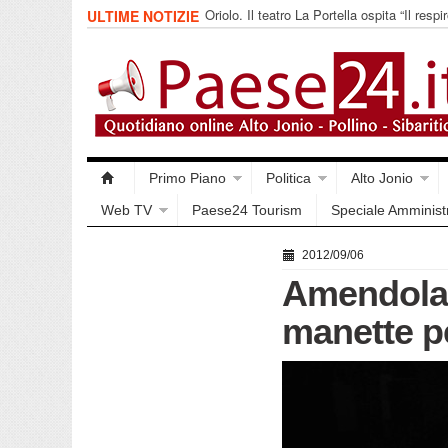
Oriolo. Il teatro La Portella ospita “Il respir
ULTIME NOTIZIE
collettivo 365
Primo Piano
Politica
Alto Jonio
Web TV
Paese24 Tourism
Speciale Amminist
2012/09/06
Amendolar
manette pe