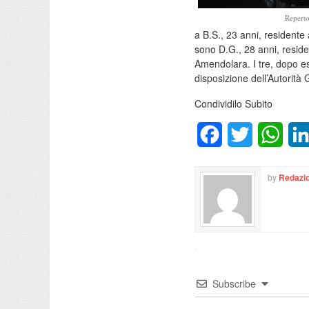
Reperto
a B.S., 23 anni, residente 
sono D.G., 28 anni, resid
Amendolara. I tre, dopo esse
disposizione dell’Autorità G
Condividilo Subito
Facebook
Twitter
What
by
Redazio
Subscribe