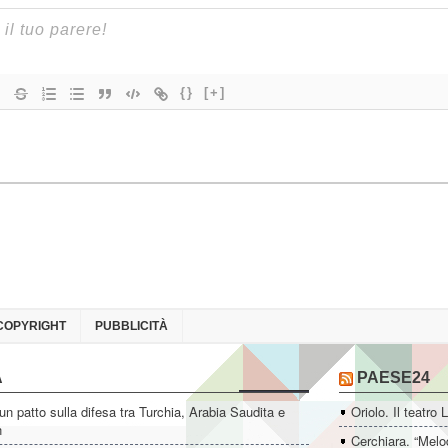
{}
[+]
COPYRIGHT
PUBBLICITÀ
A
PAESE24
un patto sulla difesa tra Turchia, Arabia Saudita e
Oriolo. Il teatro 
n
Cerchiara. “Melo