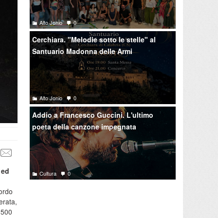
Alto Jonio
0
Cerchiara. "Melodie sotto le stelle" al
Santuario Madonna delle Armi
Alto Jonio
0
Addio a Francesco Guccini. L'ultimo
poeta della canzone impegnata
 ed
Cultura
0
bordo
erata,
 500