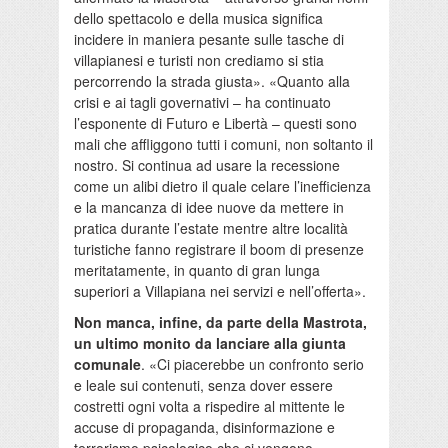
dello spettacolo e della musica significa
incidere in maniera pesante sulle tasche di
villapianesi e turisti non crediamo si stia
percorrendo la strada giusta». «Quanto alla
crisi e ai tagli governativi – ha continuato
l’esponente di Futuro e Libertà – questi sono
mali che affliggono tutti i comuni, non soltanto il
nostro. Si continua ad usare la recessione
come un alibi dietro il quale celare l’inefficienza
e la mancanza di idee nuove da mettere in
pratica durante l’estate mentre altre località
turistiche fanno registrare il boom di presenze
meritatamente, in quanto di gran lunga
superiori a Villapiana nei servizi e nell’offerta».
Non manca, infine, da parte della Mastrota,
un ultimo monito da lanciare alla giunta
comunale
. «Ci piacerebbe un confronto serio
e leale sui contenuti, senza dover essere
costretti ogni volta a rispedire al mittente le
accuse di propaganda, disinformazione e