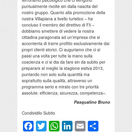
terrorismo psicologico che ci vengono
puntualmente rivolte sin dalla nascita del
nostro gruppo. Quanto alla promozione della
nostra Villapiana a livello turistico – ha
concluso il membro del direttivo di Fli –
dobbiamo smettere di vedere la nostra
cittadina paragonata ad un’impresa che si
accontenta di trarre profitto esclusivamente dai
propri clienti storici. Ci auguriamo che ci si
passi una volta per tutte la mano sulla
coscienza e ci si dia da fare sin da subito per
preparare al meglio la stagione estiva 2013,
puntando non solo sulla quantità ma
soprattutto sulla qualità, attraverso un
programma serio e mirato con tre priorità
assolute: efficienza, sicurezza, competenza».
Pasqualino Bruno
Condividilo Subito
Facebook
Twitter
WhatsApp
LinkedIn
Email
Condividi