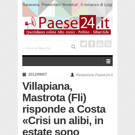
Saracena. Presentato “America”, il romanzo di Luigi
Pandolfi che racconta l’emigrazione
2012/09/07
Redazione Paese24.it
Villapiana,
Mastrota (Fli)
risponde a Costa
«Crisi un alibi, in
estate sono