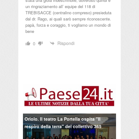
stata una gioia indescrivibile, doveroso quindi è
un ringraziamento all’ equipe del 118 di
TREBISACCE (centralino compreso) presieduta
dal dr. Rago, ai quali sarò sempre riconoscente.
papà, forza e coraggio, ti vogliamo un mondo di
bene
Rispondi
0
Oriolo. Il teatro La Portella ospita "Il
respiro della terra" del collettivo 365