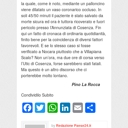
la quale, come è noto, mediante un palloncino
viene dilatato un vaso coronarico occluso. In
soli 45/50 minuti il paziente è stato salvato da
morte sicura ed ora è tuttora ricoverato e fuori
pericolo presso l’Annunziata di Cosenza. Fin
qui un fatto di cronaca di ordinaria quotidianità,
finito bene per la coincidenza di diversi fattori
favorevoli. E se lo stesso caso si fosse
verificato a Nocara piuttosto che a Villapiana
Scalo? Non un’ora, ma due ore di corsa verso
l’Utic di Cosenza, forse sarebbero stati fatali.
Ma questo è un altro discorso che ci
porterebbe molto lontano.
Pino La Rocca
Condividilo Subito
Facebook
Twitter
WhatsApp
LinkedIn
Email
Condividi
by
Redazione Paese24.it