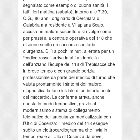
segnalato come esempio di buona sanità. I
fatti: ieri mattina (sabato), intorno alle 7.30,
C.G., 80 anni, originario di Cerchiara di
Calabria ma residente a Villapiana Scalo,
accusa un malore sospetto e si rivolge come
per prassi alla centrale operativa del 118 che
dispone subito un soccorso sanitario
d’urgenza. Di lì a pochi minuti, allertata per un
“codice rosso” arriva infatti al domicilio
dell’anziano l’èquipe del 118 di Trebisacce che
in breve tempo e con grande perizia
professionale da parte del medico di turno che
valuta prontamente i sintomi del malore,
diagnostica la fase iniziale di un infarto acuto
del miocardio. La conferma arriva, anche
questa in modo tempestivo, grazie al
modernissimo sistema di collegamento
telematico dell’ambulanza medicalizzata con
l’Utic di Cosenza: il medico del 118 esegue
subito un elettrocardiogramma che invia in
tempo reale all’Utic di Cosenza da dove,