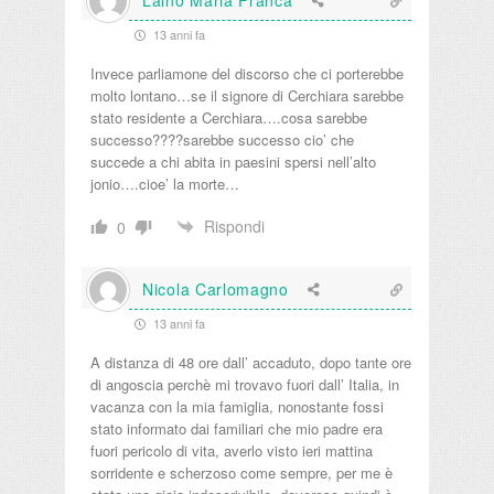
Laino Maria Franca
13 anni fa
Invece parliamone del discorso che ci porterebbe
molto lontano…se il signore di Cerchiara sarebbe
stato residente a Cerchiara….cosa sarebbe
successo????sarebbe successo cio’ che
succede a chi abita in paesini spersi nell’alto
jonio….cioe’ la morte…
Rispondi
0
Nicola Carlomagno
13 anni fa
A distanza di 48 ore dall’ accaduto, dopo tante ore
di angoscia perchè mi trovavo fuori dall’ Italia, in
vacanza con la mia famiglia, nonostante fossi
stato informato dai familiari che mio padre era
fuori pericolo di vita, averlo visto ieri mattina
sorridente e scherzoso come sempre, per me è