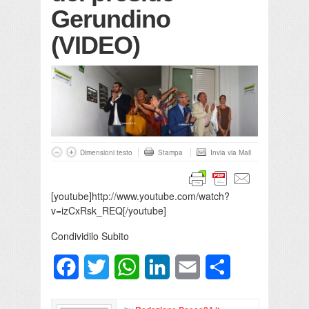
Gerundino
(VIDEO)
Dimensioni testo
Stampa
Invia via Mail
[youtube]http://www.youtube.com/watch?
v=izCxRsk_REQ[/youtube]
Condividilo Subito
Facebook
Twitter
WhatsApp
LinkedIn
Email
Condividi