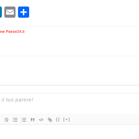
sApp
LinkedIn
Email
Condividi
ne Paese24.it
{}
[+]