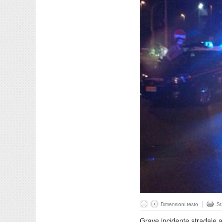
Dimensioni testo
S
Grave
incidente stradale a