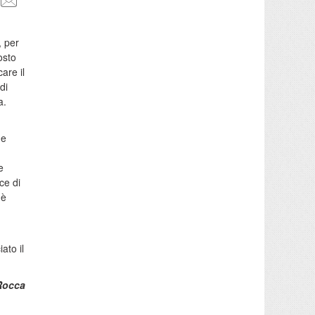
, per
posto
are il
di
a.
e
e
ce di
 è
ato il
Rocca