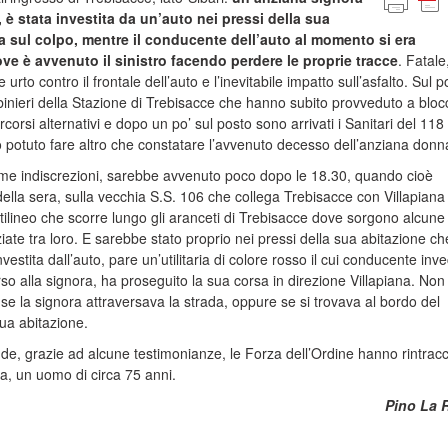
,
è stata investita da un’auto nei pressi della sua
ta
sul colpo, mentre il conducente dell’auto al momento si era
ve è avvenuto il sinistro facendo perdere
le proprie tracce
.
Fatale
le
urto
contro
il frontale dell’auto e l’inevitabile impatto sull’asfalto. Sul 
binieri della Stazione di
Trebisacce
che hanno subito provveduto a blocc
rcorsi alternativi e
dopo un po’ sul posto
sono arrivati i S
anitari del 118 
potuto fare altro che constatare l’avvenuto decesso dell’anziana donn
ime
indiscrezioni, sarebbe avvenuto poco dopo le
18.30
, quando cioè
ella sera,
sulla vecchia S.S. 106
che collega
Trebisacce
con
Villapiana
ttilineo che
scorre lungo
gli aranceti
di
Trebisacce
dove sorgono alcune
iate tra loro. E sarebbe stato proprio nei pressi della sua abitazione
ch
vestita dall
’auto, pare un’utilitaria di colore rosso i
l cui conducente
inve
so alla signora, ha pro
seguito
la sua corsa in direzione
Villapiana
.
Non
se la signora attraversava la strada, oppure se si trovava al bordo del
sua abitazione.
, grazie ad alcune testimonianze, le Forza dell’Ordine hanno rintracci
da, un uomo di circa 75 anni.
Pino La 