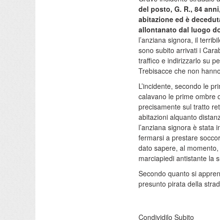
del posto, G. R., 84 anni
abitazione e
d è
decedu
allontanato dal luogo do
l’anziana signora,
il terribi
sono subito arrivati i Cara
traffico e
indirizzarlo su pe
Trebisacce
che non hanno 
L’incidente, secondo le
pr
calavano le prime ombre d
precisamente sul tratto re
abitazioni alquanto distanz
l’anziana signora
è stata in
fermarsi a
prestare soccor
dato sapere
,
al momento
,
marciapiedi antistante la 
Secondo quanto si apprende
presunto pirata della stra
Condividilo Subito