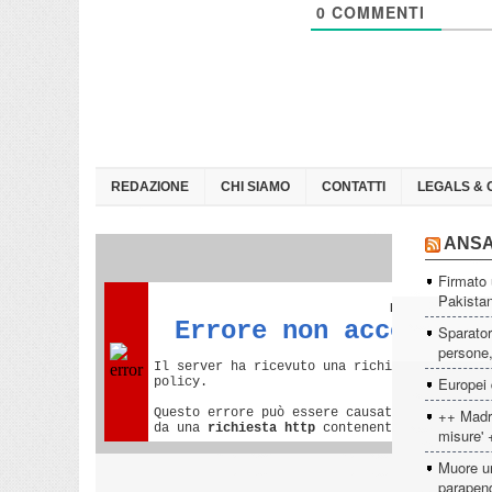
0
COMMENTI
REDAZIONE
CHI SIAMO
CONTATTI
LEGALS & 
ANS
Firmato 
Pakista
Sparator
persone, 
Europei 
++ Madri
misure' 
Muore un
parapen