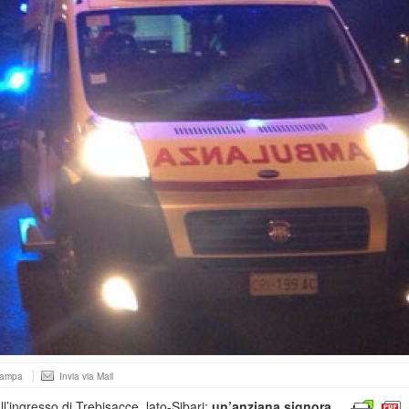
tampa
Invia via Mail
ll’ingresso di
Trebisacce
,
lato-
Sibari
:
un’anziana signora