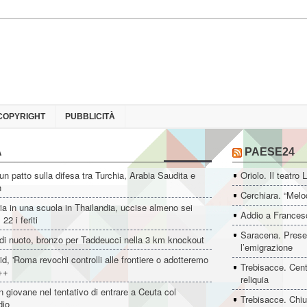
COPYRIGHT
PUBBLICITÀ
A
PAESE24
un patto sulla difesa tra Turchia, Arabia Saudita e
Oriolo. Il teatro 
n
Cerchiara. “Melo
ia in una scuola in Thailandia, uccise almeno sei
Addio a Francesc
22 i feriti
Saracena. Presen
di nuoto, bronzo per Taddeucci nella 3 km knockout
l’emigrazione
d, 'Roma revochi controlli alle frontiere o adotteremo
Trebisacce. Cent
++
reliquia
 giovane nel tentativo di entrare a Ceuta col
Trebisacce. Chiu
dio