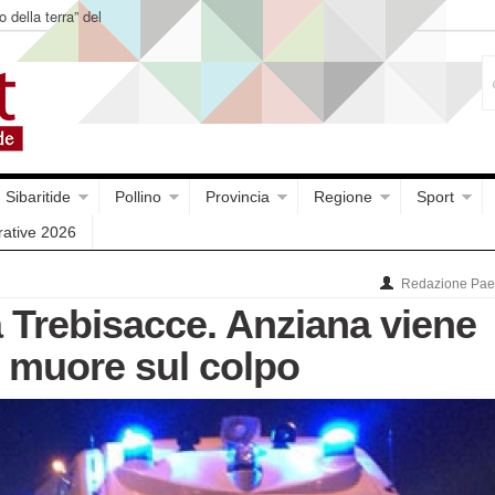
o della terra” del
Sibaritide
Pollino
Provincia
Regione
Sport
rative 2026
Redazione Paes
 Trebisacce. Anziana viene
e muore sul colpo